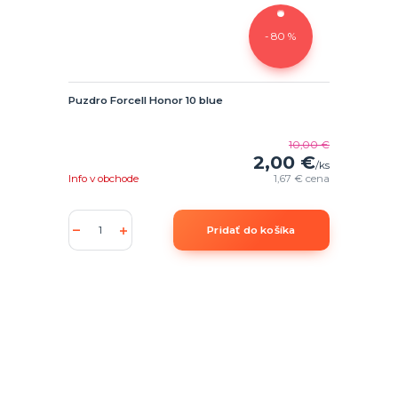
- 80 %
Puzdro Forcell Honor 10 blue
10,00 €
2,00 €
/
ks
Info v obchode
1,67 €
cena
Pridať do košíka