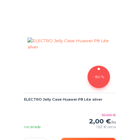
- 80 %
ELECTRO Jelly Case Huawei P8 Lite silver
10,00 €
2,00 €
/
ks
na sklade
1,63 €
cena