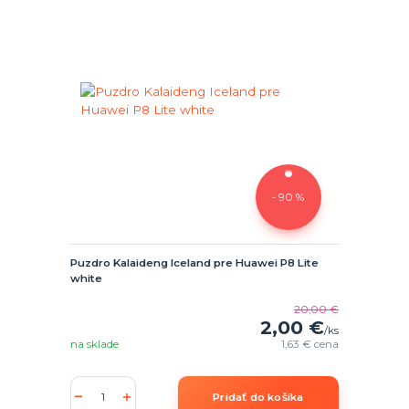
- 90 %
Puzdro Kalaideng Iceland pre Huawei P8 Lite
white
20,00 €
2,00 €
/
ks
na sklade
1,63 €
cena
Pridať do košíka