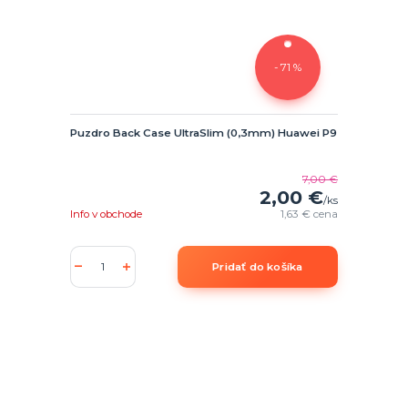
- 71 %
Puzdro Back Case UltraSlim (0,3mm) Huawei P9
7,00 €
2,00 €
/
ks
Info v obchode
1,63 €
cena
Pridať do košíka