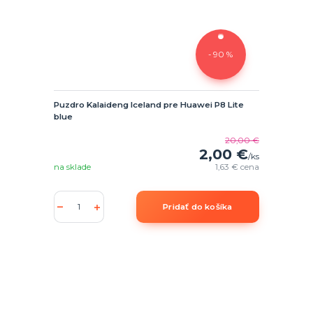
- 90 %
Puzdro Kalaideng Iceland pre Huawei P8 Lite
blue
20,00 €
2,00 €
/
ks
na sklade
1,63 €
cena
Pridať do košíka