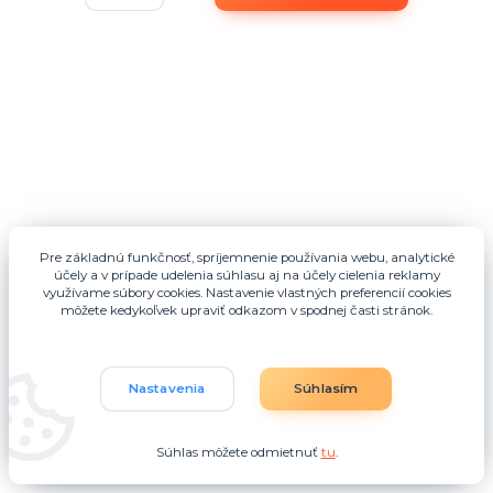
Pre základnú funkčnosť, spríjemnenie používania webu, analytické
účely a v prípade udelenia súhlasu aj na účely cielenia reklamy
využívame súbory cookies. Nastavenie vlastných preferencií cookies
môžete kedykoľvek upraviť odkazom v spodnej časti stránok.
Nastavenia
Súhlasím
- 80 %
Súhlas môžete odmietnuť
tu
.
Puzdro Luxury Gel pre Huawei P8 lite gold