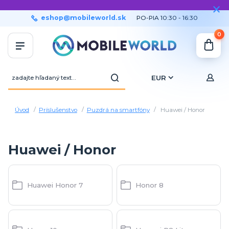
eshop@mobileworld.sk
PO-PIA 10:30 - 16:30
0
EUR
Úvod
Príslušenstvo
Puzdrá na smartfóny
Huawei / Honor
Huawei / Honor
Huawei Honor 7
Honor 8