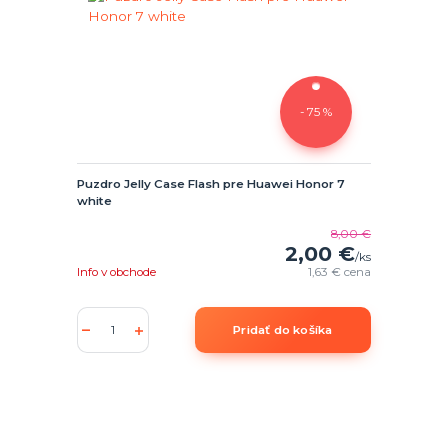
- 75 %
Puzdro Jelly Case Flash pre Huawei Honor 7
white
8,00 €
2,00 €
/
ks
Info v obchode
1,63 €
cena
Pridať do košíka