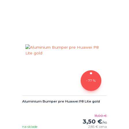
- 77 %
Aluminium Bumper pre Huawei P8 Lite gold
15,00 €
3,50 €
/
ks
na sklade
2,85 €
cena