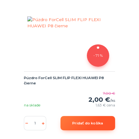
- 71 %
Púzdro ForCell SLIM FLIP FLEXI HUAWEI P8
čierne
7,00 €
2,00 €
/
ks
na sklade
1,63 €
cena
Pridať do košíka