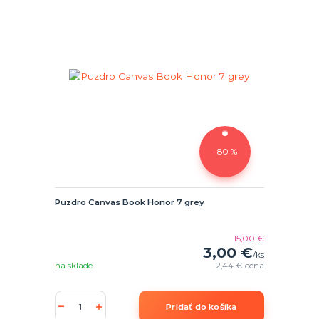
- 80 %
Puzdro Canvas Book Honor 7 grey
15,00 €
3,00 €
/
ks
na sklade
2,44 €
cena
Pridať do košíka