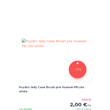
- 71 %
Puzdro Jelly Case Brush pre Huawei P8 Lite
white
7,00 €
2,00 €
/
ks
na sklade
1,63 €
cena