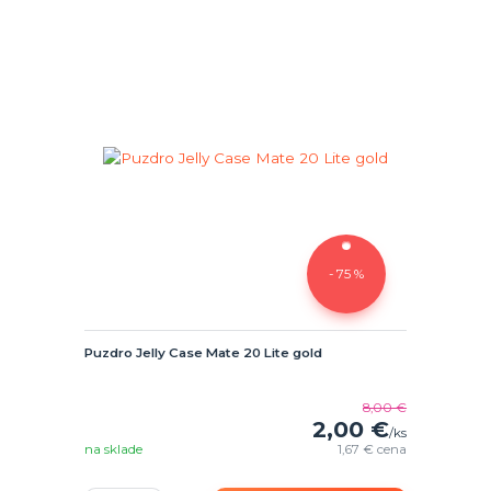
- 75 %
Puzdro Jelly Case Mate 20 Lite gold
8,00 €
2,00 €
/
ks
na sklade
1,67 €
cena