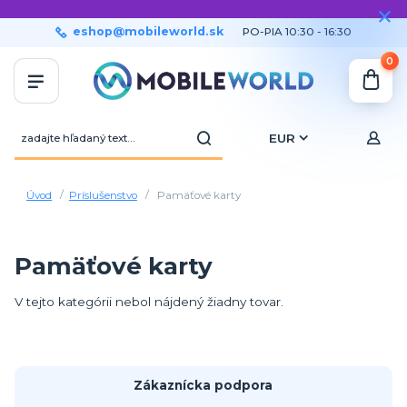
eshop@mobileworld.sk
PO-PIA 10:30 - 16:30
0
EUR
Úvod
Príslušenstvo
Pamäťové karty
Pamäťové karty
V tejto kategórii nebol nájdený žiadny tovar.
Zákaznícka podpora