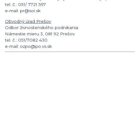
tel. č.: 051/ 7721 597
e-mail: pr@soi.sk
Obvodný úrad Prešov
Odbor živnostenského podnikania
Námestie mieru 3, 081 92 Prešov
tel. č.: 051/7082 430
e-mail: ozpo@po.vs.sk