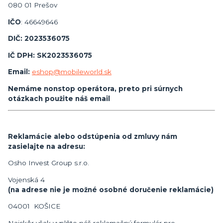
080 01 Prešov
IČO
: 46649646
DIČ: 2023536075
IČ DPH: SK
2023536075
Email:
eshop@mobileworld.sk
Nemáme nonstop operátora, preto pri súrnych
otázkach použite náš email
Reklamácie alebo odstúpenia od zmluvy nám
zasielajte na adresu:
Osho Invest Group s.r.o.
Vojenská 4
(na adrese nie je možné osobné doručenie reklamácie)
04001 KOŠICE
Najskôr však vyplňte náš reklamačný formulár pre