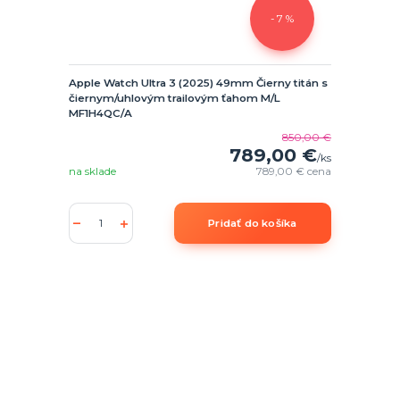
- 7 %
Apple Watch Ultra 3 (2025) 49mm Čierny titán s
čiernym/uhlovým trailovým ťahom M/L
MF1H4QC/A
850,00 €
789,00 €
/
ks
na sklade
789,00 €
cena
Pridať do košíka