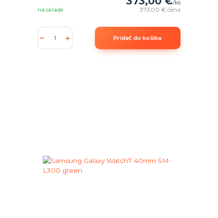
373,00 €
/
ks
na sklade
373,00 €
cena
Pridať do košíka