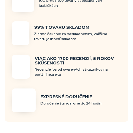
100%-ne nový tovar v zapečatených
krabičkách
99% TOVARU SKLADOM
Žiadne čakanie za naskladnením, väčšina
tovaru je ihneď skladom
VIAC AKO 1700 RECENZIÍ, 8 ROKOV
SKÚSENOSTÍ
Recenzie iba od overených zákazníkov na
portáli heureka
EXPRESNÉ DORUČENIE
Doručenie štandardne do 24 hodín