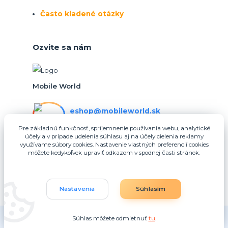
Často kladené otázky
Ozvite sa nám
Mobile World
eshop@mobileworld.sk
PO-PIA 10:30 - 16:30
Pre základnú funkčnosť, spríjemnenie používania webu, analytické
účely a v prípade udelenia súhlasu aj na účely cielenia reklamy
eshop@mobileworld.sk
využívame súbory cookies. Nastavenie vlastných preferencií cookies
môžete kedykoľvek upraviť odkazom v spodnej časti stránok.
Nastavenia
Súhlasím
Súhlas môžete odmietnuť
tu
.
Vytvorené na
Eshop-rychlo.sk