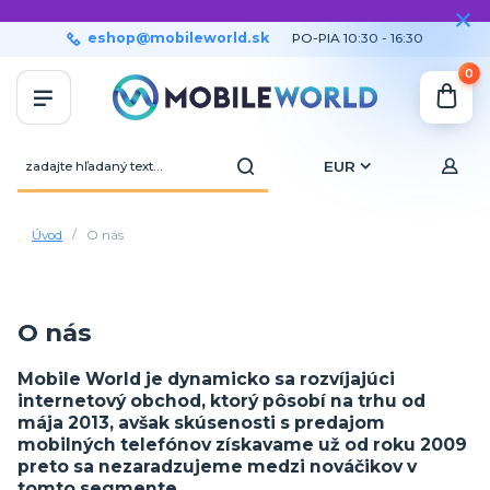
eshop@mobileworld.sk
PO-PIA 10:30 - 16:30
0
EUR
Úvod
O nás
O nás
Mobile World je dynamicko sa rozvíjajúci
internetový obchod, ktorý pôsobí na trhu od
mája 2013, avšak skúsenosti s predajom
mobilných telefónov získavame už od roku 2009
preto sa nezaradzujeme medzi nováčikov v
tomto segmente.