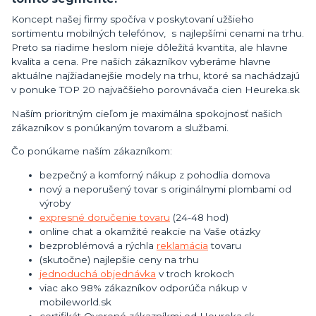
Koncept našej firmy spočíva v poskytovaní užšieho
sortimentu mobilných telefónov, s najlepšími cenami na trhu.
Preto sa riadime heslom nieje dôležitá kvantita, ale hlavne
kvalita a cena. Pre našich zákazníkov vyberáme hlavne
aktuálne najžiadanejšie modely na trhu, ktoré sa nachádzajú
v ponuke TOP 20 najväčšieho porovnávača cien Heureka.sk
Naším prioritným cieľom je maximálna spokojnosť našich
zákazníkov s ponúkaným tovarom a službami.
Čo ponúkame naším zákazníkom:
bezpečný a komforný nákup z pohodlia domova
nový a neporušený tovar s originálnymi plombami od
výroby
expresné doručenie tovaru
(24-48 hod)
online chat a okamžité reakcie na Vaše otázky
bezproblémová a rýchla
reklamácia
tovaru
(skutočne) najlepšie ceny na trhu
jednoduchá objednávka
v troch krokoch
viac ako 98% zákazníkov odporúča nákup v
mobileworld.sk
certifikát Overené zákazníkmi od Heureka.sk