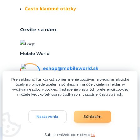
Často kladené otázky
Ozvite sa nám
Mobile World
eshop@mobileworld.sk
PO-PIA 10:30 - 16:30
Pre základnú funkčnosť, spríjemnenie používania webu, analytické
účely a v prípade udelenia súhlasu aj na účely cielenia reklamy
eshop@mobileworld.sk
využívame súbory cookies. Nastavenie vlastných preferencií cookies
môžete kedykoľvek upraviť odkazom v spodnej časti stránok.
Nastavenia
Súhlasím
Súhlas môžete odmietnuť
tu
.
Vytvorené na
Eshop-rychlo.sk