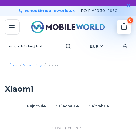
eshop@mobileworld.sk
PO-PIA 10:30 - 16:30
0
EUR
Úvod
Smartfóny
Xiaomi
Xiaomi
Najnovšie
Najlacnejšie
Najdrahšie
Zobrazujem 1-4 z 4