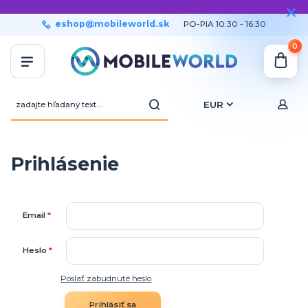
eshop@mobileworld.sk
PO-PIA 10:30 - 16:30
0
EUR
Prihlásenie
Email
*
Heslo
*
Poslať zabudnuté heslo
Prihlásiť sa