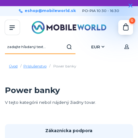
eshop@mobileworld.sk
PO-PIA 10:30 - 16:30
0
EUR
Úvod
Príslušenstvo
Power banky
Power banky
V tejto kategórii nebol nájdený žiadny tovar.
Zákaznícka podpora