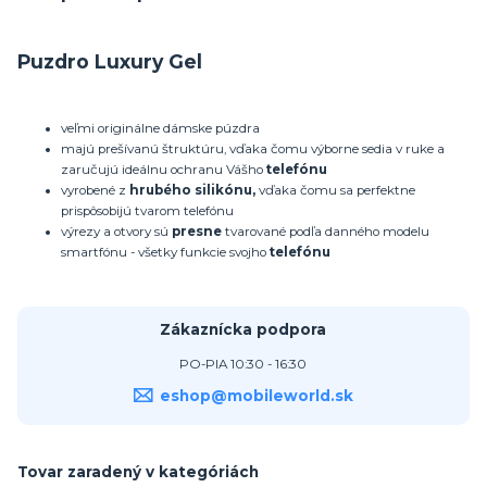
Puzdro Luxury Gel
veľmi originálne dámske púzdra
majú prešívanú štruktúru, vďaka čomu výborne sedia v ruke a
zaručujú ideálnu ochranu Vášho
telefónu
vyrobené z
hrubého silikónu,
vďaka čomu sa perfektne
prispôsobijú tvarom telefónu
výrezy a otvory sú
presne
tvarované podľa danného modelu
smartfónu - všetky funkcie svojho
telefónu
Zákaznícka podpora
PO-PIA 10:30 - 16:30
eshop@mobileworld.sk
Tovar zaradený v kategóriách