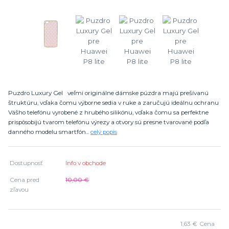
Puzdro Luxury Gel veľmi originálne dámske púzdra majú prešívanú
štruktúru, vďaka čomu výborne sedia v ruke a zaručujú ideálnu ochranu
Vášho telefónu vyrobené z hrubého silikónu, vďaka čomu sa perfektne
prispôsobijú tvarom telefónu výrezy a otvory sú presne tvarované podľa
danného modelu smartfón...
celý popis
Dostupnosť
Info v obchode
Cena pred
10,00 €
zľavou
1,63 €
Cena