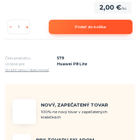
2,00 €
/
ks
Pridať do košíka
Číslo produktu:
579
Určené pre:
Huawei P8 Lite
Strážiť cenu / dostupnosť
NOVÝ, ZAPEČATENÝ TOVAR
100%-ne nový tovar v zapečatených
krabičkách