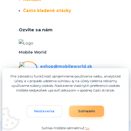
Často kladené otázky
Ozvite sa nám
Mobile World
eshop@mobileworld.sk
PO-PIA 10:30 - 16:30
Pre základnú funkčnosť, spríjemnenie používania webu, analytické
účely a v prípade udelenia súhlasu aj na účely cielenia reklamy
eshop@mobileworld.sk
využívame súbory cookies. Nastavenie vlastných preferencií cookies
môžete kedykoľvek upraviť odkazom v spodnej časti stránok.
Nastavenia
Súhlasím
Súhlas môžete odmietnuť
tu
.
Vytvorené na
Eshop-rychlo.sk