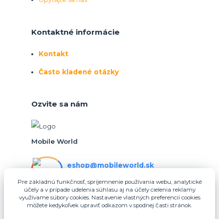
Kontaktné informácie
Kontakt
Často kladené otázky
Ozvite sa nám
Mobile World
eshop@mobileworld.sk
PO-PIA 10:30 - 16:30
Pre základnú funkčnosť, spríjemnenie používania webu, analytické
účely a v prípade udelenia súhlasu aj na účely cielenia reklamy
eshop@mobileworld.sk
využívame súbory cookies. Nastavenie vlastných preferencií cookies
môžete kedykoľvek upraviť odkazom v spodnej časti stránok.