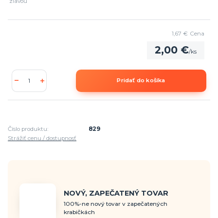
zľavou
1,67 €
Cena
2,00 €
/
ks
Pridať do košíka
Číslo produktu:
829
Strážiť cenu / dostupnosť
NOVÝ, ZAPEČATENÝ TOVAR
100%-ne nový tovar v zapečatených
krabičkách