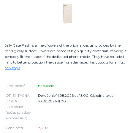
Jelly Case Flash is a line of covers of the original design provided by the
pearl glossy surface. Covers are made of high quality materials, making it
perfectly fit the shape of the dedicated phone model. They have rounded
rant to better protection the device from damage. Has cutouts for all fu...
celý popis
Dostupnosť
na sklade
ORIENTAČNÁ
Doručenie 11.08.2026 do 18:00. Objednajte do
DOBA
10.08.2026 11:00
DODANIA
(počas sviatkov
sa môže líšiť)
Cena pred
8,00 €