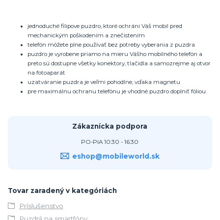
jednoduché filipove puzdro, ktoré ochráni Váš mobil pred
mechanickým poškodením a znečistením
telefón môžete plne používať bez potreby vyberania z puzdra
puzdro je vyrobene priamo na mieru Vášho mobilného telefón a
preto sú dostupne všetky konektory, tlačidla a samozrejme aj otvor
na fotoaparát
uzatváranie puzdra je veľmi pohodlne, vďaka magnetu
pre maximálnu ochranu telefónu je vhodné puzdro doplniť fóliou.
Zákaznícka podpora
PO-PIA 10:30 - 16:30
eshop@mobileworld.sk
Tovar zaradený v kategóriách
Príslušenstvo
Puzdrá na smartfóny