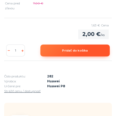
Cena pred
7,00 €
zľavou
1,63 €
Cena
2,00 €
/
ks
Pridať do košíka
Číslo produktu:
282
Výrobca:
Huawei
Určené pre:
Huawei P8
Strážiť cenu / dostupnosť