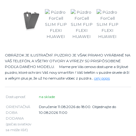
OBRÁZOK JE ILUSTRAČNÝ. PUZDRO JE VŠAK PRIAMO VYRÁBANÉ NA
VÁŠ TELEFÓN, A VŠETKY OTVORY A VÝREZY SÚ PRISPÔSOBENÉ
PODĽA DANÉHO MODELU. Mame pre Vás cenovo dostupne a štýlové
puzdro, ktoré ochráni Váš novy smartfón ! Váš telefón v puzdre skvele drží
a veľkým plus je, že už ho nemusíte vôbec z puzdra...
celý popis
Dostupnosť
na sklade
ORIENTAČNÁ
Doručenie 11.08.2026 do 18:00. Objednajte do
DOBA
10.08.2026 11:00
DODANIA
(počas sviatkov
sa môže líšiť)