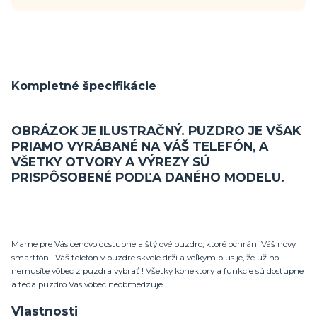
Kompletné špecifikácie
OBRÁZOK JE ILUSTRAČNÝ. PUZDRO JE VŠAK
PRIAMO VYRÁBANÉ NA VÁŠ TELEFÓN, A
VŠETKY OTVORY A VÝREZY SÚ
PRISPÔSOBENÉ PODĽA DANÉHO MODELU.
Mame pre Vás cenovo dostupne a štýlové puzdro, ktoré ochráni Váš novy
smartfón ! Váš telefón v puzdre skvele drží a veľkým plus je, že už ho
nemusíte vôbec z puzdra vybrať ! Všetky konektory a funkcie sú dostupne
a teda puzdro Vás vôbec neobmedzuje.
Vlastnosti