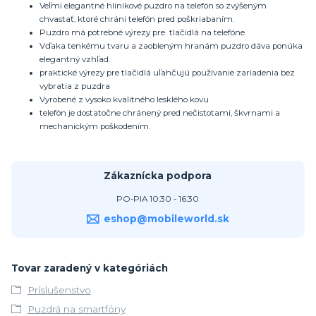
Veľmi elegantné hliníkové puzdro na telefón so zvýšeným
chvastať, ktoré chráni telefón pred poškriabaním.
Puzdro má potrebné výrezy pre tlačidlá na telefóne.
Vďaka tenkému tvaru a zaobleným hranám puzdro dáva ponúka
elegantný vzhľad.
praktické výrezy pre tlačidlá uľahčujú používanie zariadenia bez
vybratia z puzdra
Vyrobené z vysoko kvalitného lesklého kovu
telefón je dostatočne chránený pred nečistotami, škvrnami a
mechanickým poškodením.
Zákaznícka podpora
PO-PIA 10:30 - 16:30
eshop@mobileworld.sk
Tovar zaradený v kategóriách
Príslušenstvo
Puzdrá na smartfóny