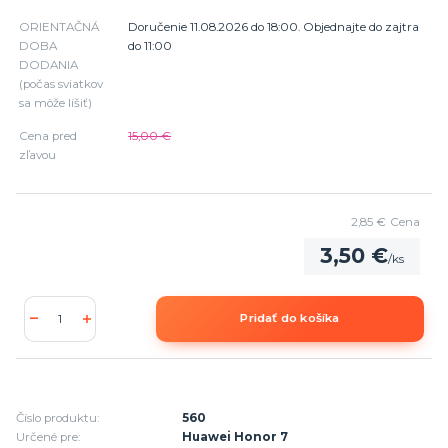
ORIENTAČNÁ
Doručenie 11.08.2026 do 18:00. Objednajte do zajtra
DOBA
do 11:00
DODANIA
(počas sviatkov
sa môže líšiť)
Cena pred
15,00 €
zľavou
2,85 €
Cena
3,50 €
/
ks
Pridať do košíka
Číslo produktu:
560
Určené pre:
Huawei Honor 7