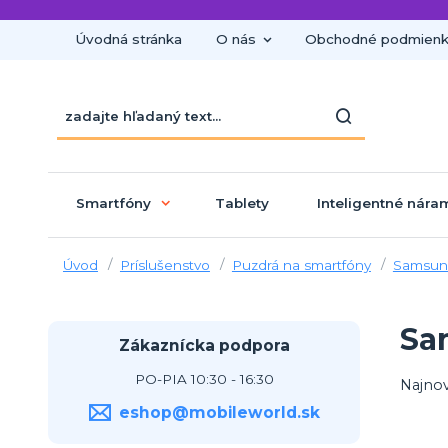
Úvodná stránka
O nás
Obchodné podmien
Smartfóny
Tablety
Inteligentné nára
Úvod
Príslušenstvo
Puzdrá na smartfóny
Samsun
Sa
Zákaznícka podpora
PO-PIA 10:30 - 16:30
Najnov
eshop@mobileworld.sk