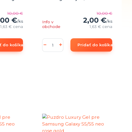
10,00 €
10,00 €
,00 €
2,00 €
/
ks
/
ks
Info v
1,63 €
cena
obchode
1,63 €
cena
ť do košíka
Pridať do košíka