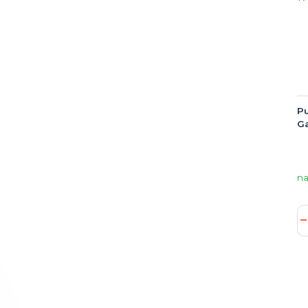
P
Ga
na