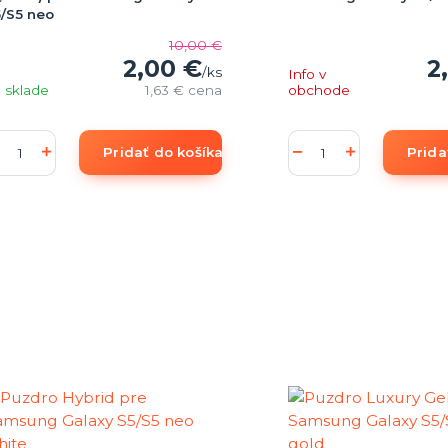
/S5 neo
10,00 €
2,00 €
2
/
ks
Info v
 sklade
1,63 €
cena
obchode
Pridať do košíka
Prida