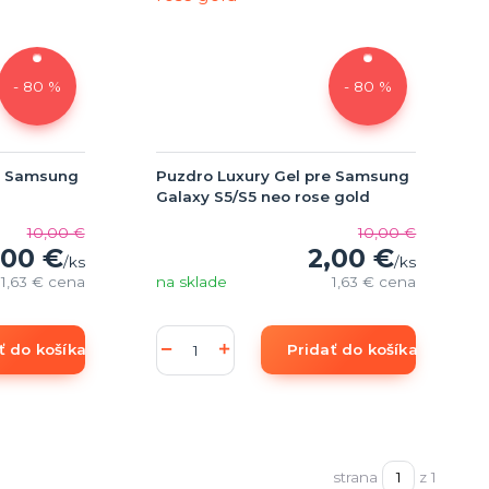
- 80 %
- 80 %
e Samsung
Puzdro Luxury Gel pre Samsung
Galaxy S5/S5 neo rose gold
10,00 €
10,00 €
,00 €
2,00 €
/
ks
/
ks
1,63 €
cena
na sklade
1,63 €
cena
ť do košíka
Pridať do košíka
strana
z 1