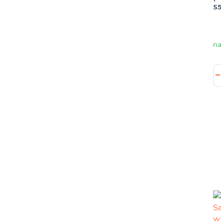
S5
na