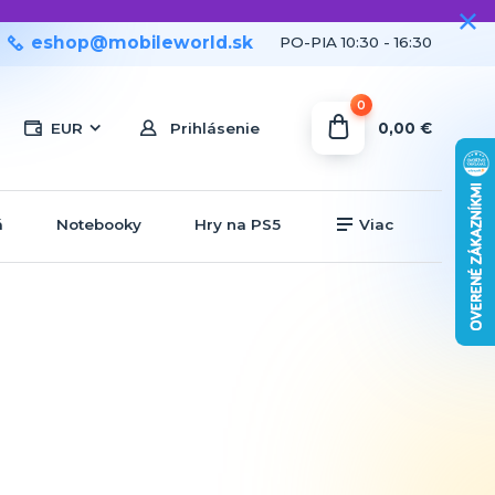
eshop@mobileworld.sk
PO-PIA 10:30 - 16:30
0
0,00 €
EUR
Prihlásenie
á
Notebooky
Hry na PS5
Viac