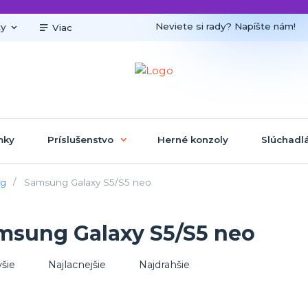
Neviete si rady? Napíšte nám!
ky
Viac
mky
Príslušenstvo
Herné konzoly
Slúchadl
g
Samsung Galaxy S5/S5 neo
msung Galaxy S5/S5 neo
šie
Najlacnejšie
Najdrahšie