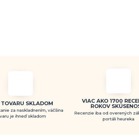
VIAC AKO 1700 RECEN
 TOVARU SKLADOM
ROKOV SKÚSENO
anie za naskladnením, väčšina
Recenzie iba od overených zá
varu je ihneď skladom
portáli heureka