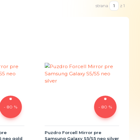
strana
z 1
- 80 %
- 80 %
pre
Puzdro Forcell Mirror pre
 neo gold
Samsung Galaxy S5/S5 neo silver