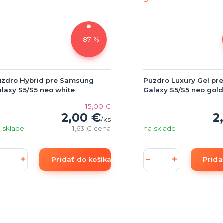
- 87 %
uzdro Hybrid pre Samsung
Puzdro Luxury Gel pr
laxy S5/S5 neo white
Galaxy S5/S5 neo gold
15,00 €
2,00 €
2
/
ks
 sklade
1,63 €
cena
na sklade
Pridať do košíka
Prida