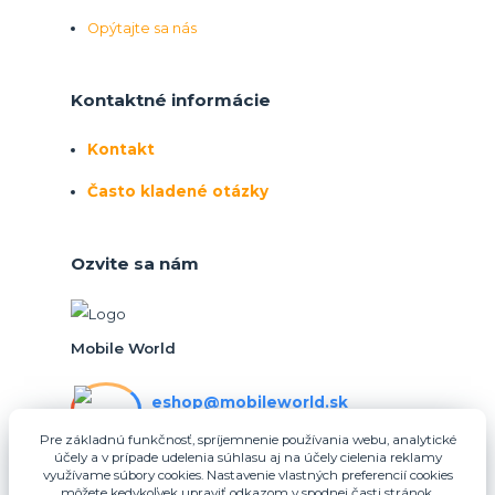
Opýtajte sa nás
Kontaktné informácie
Kontakt
Často kladené otázky
Ozvite sa nám
Mobile World
eshop@mobileworld.sk
PO-PIA 10:30 - 16:30
Pre základnú funkčnosť, spríjemnenie používania webu, analytické
účely a v prípade udelenia súhlasu aj na účely cielenia reklamy
eshop@mobileworld.sk
využívame súbory cookies. Nastavenie vlastných preferencií cookies
môžete kedykoľvek upraviť odkazom v spodnej časti stránok.