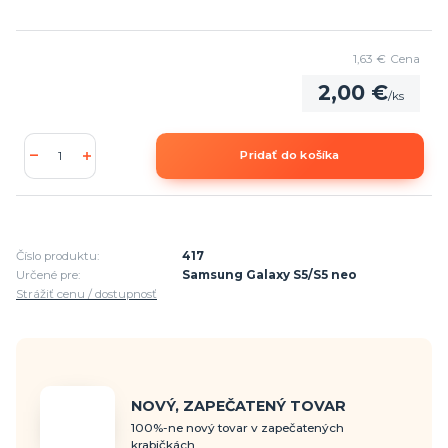
1,63 €
Cena
2,00 €
/
ks
Pridať do košíka
Číslo produktu:
417
Určené pre:
Samsung Galaxy S5/S5 neo
Strážiť cenu / dostupnosť
NOVÝ, ZAPEČATENÝ TOVAR
100%-ne nový tovar v zapečatených
krabičkách