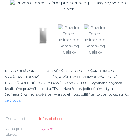
Popis OBRÁZOK JE ILUSTRAČNÝ. PUZDRO JE VŠAK PRIAMO
VYRÁBANÉ NA VÁŠ TELEFÓN, A VŠETKY OTVORY A VÝREZY SÚ
PRISPÔSOBENÉ PODĽA DANÉHO MODELU. - Vyrobeno z vysoce
kvalitního pružného plastu TPU. - Navrženo v jedinečném stylu. -
Jedinečný vzhled, skvělé barvy a spolehlivost odliší tento obal od ostatníc...
celý popis
Dostupnosť
Info v obchode
Cena pred
10,00 €
zľavou