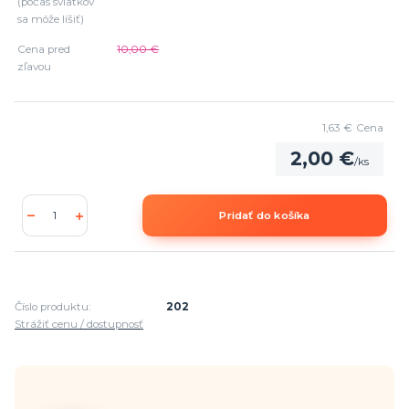
(počas sviatkov
sa môže líšiť)
Cena pred
10,00 €
zľavou
1,63 €
Cena
2,00 €
/
ks
Pridať do košíka
Číslo produktu:
202
Strážiť cenu / dostupnosť