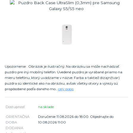
Upozornenie : Obrázok je ilustračný. Na obrázku sa môže nachádzať
puzdro pre iný mobilný telefón. Uvedené puzdro je vyrábané priamo na
mieru telefónu, ktorý uvádzame v názve. Farba a taktiež dizajn(tvar)
puzdra sú identické ako na obrázku, avšak všetky otvory a výrezy sú
prispôsobené podľa daného mo...
celý popis
Dostupnosť
na sklade
ORIENTAČNÁ
Doručenie 11.08.2026 do 18:00. Objednajte do
DOBA
10.08.2026 11:00
DODANIA