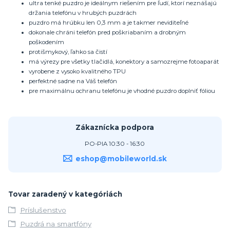
ultra tenké puzdro je ideálnym riešením pre ľudí, ktorí neznášajú
držania telefónu v hrubých puzdrách
puzdro má hrúbku len 0,3 mm a je takmer neviditeľné
dokonale chráni telefón pred poškriabaním a drobným
poškodením
protišmykový, ľahko sa čistí
má výrezy pre všetky tlačidlá, konektory a samozrejme fotoaparát
vyrobene z vysoko kvalitného TPU
perfektné sadne na Váš telefón
pre maximálnu ochranu telefónu je vhodné puzdro doplniť fóliou
Zákaznícka podpora
PO-PIA 10:30 - 16:30
eshop@mobileworld.sk
Tovar zaradený v kategóriách
Príslušenstvo
Puzdrá na smartfóny