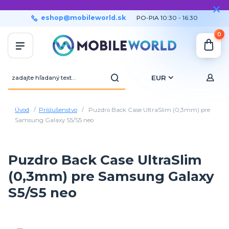
eshop@mobileworld.sk
PO-PIA 10:30 - 16:30
0
EUR
Úvod
Príslušenstvo
Puzdro Back Case UltraSlim (0,3mm) pre
Samsung Galaxy S5/S5 neo
Puzdro Back Case UltraSlim
(0,3mm) pre Samsung Galaxy
S5/S5 neo