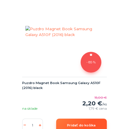
- 85 %
Puzdro Magnet Book Samsung Galaxy A510F
(2016) black
15,00 €
2,20 €
/
ks
na sklade
1,79 €
cena
Pridať do košíka