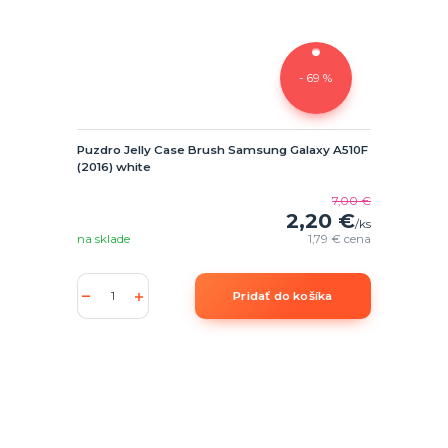
- 69 %
Puzdro Jelly Case Brush Samsung Galaxy A510F
(2016) white
7,00 €
2,20 €
/
ks
na sklade
1,79 €
cena
Pridať do košíka