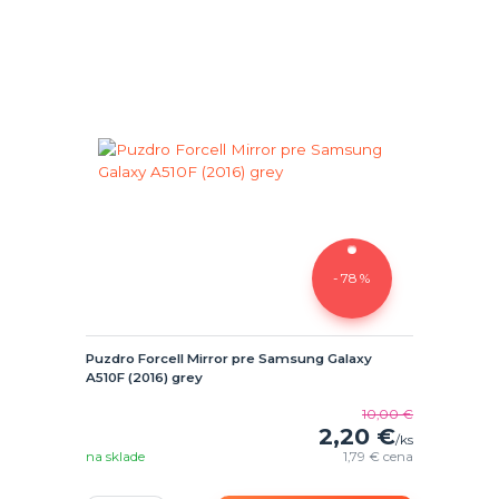
- 78 %
Puzdro Forcell Mirror pre Samsung Galaxy
A510F (2016) grey
10,00 €
2,20 €
/
ks
na sklade
1,79 €
cena