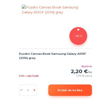
- 85 %
Puzdro Canvas Book Samsung Galaxy A510F
(2016) grey
15,00 €
2,20 €
/
ks
Info v obchode
1,79 €
cena
Pridať do košíka