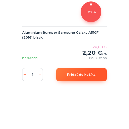
- 89 %
Aluminium Bumper Samsung Galaxy A510F
(2016) black
20,00 €
2,20 €
/
ks
na sklade
1,79 €
cena
Pridať do košíka