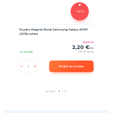
- 85 %
Puzdro Magnet Book Samsung Galaxy A510F
(2016) white
15,00 €
2,20 €
/
ks
na sklade
1,79 €
cena
Pridať do košíka
strana
z 1