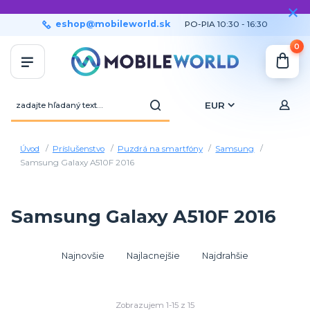
eshop@mobileworld.sk
PO-PIA 10:30 - 16:30
0
EUR
Úvod
Príslušenstvo
Puzdrá na smartfóny
Samsung
Samsung Galaxy A510F 2016
Samsung Galaxy A510F 2016
Najnovšie
Najlacnejšie
Najdrahšie
Zobrazujem 1-15 z 15