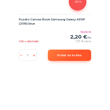
- 85 %
Puzdro Canvas Book Samsung Galaxy A510F
(2016) blue
15,00 €
2,20 €
/
ks
Info v obchode
1,79 €
cena
Pridať do košíka