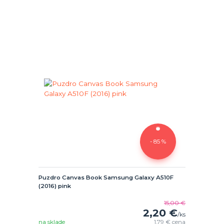
- 85 %
Puzdro Canvas Book Samsung Galaxy A510F
(2016) pink
15,00 €
2,20 €
/
ks
na sklade
1,79 €
cena