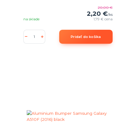
20,00 €
2,20 €
/
ks
na sklade
1,79 €
cena
Pridať do košíka