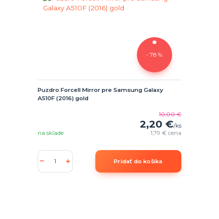
- 78 %
Puzdro Forcell Mirror pre Samsung Galaxy
A510F (2016) gold
10,00 €
2,20 €
/
ks
na sklade
1,79 €
cena
Pridať do košíka