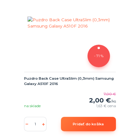
- 71 %
Puzdro Back Case UltraSlim (0,3mm) Samsung
Galaxy A510F 2016
7,00 €
2,00 €
/
ks
na sklade
1,63 €
cena
Pridať do košíka