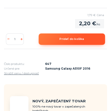
1,79 €
Cena
2,20 €
/
ks
Pridať do košíka
Číslo produktu:
647
Určené pre:
Samsung Galaxy A510F 2016
Strážiť cenu / dostupnosť
NOVÝ, ZAPEČATENÝ TOVAR
100%-ne nový tovar v zapečatených
krabičkách