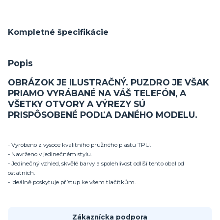
Kompletné špecifikácie
Popis
OBRÁZOK JE ILUSTRAČNÝ. PUZDRO JE VŠAK
PRIAMO VYRÁBANÉ NA VÁŠ TELEFÓN, A
VŠETKY OTVORY A VÝREZY SÚ
PRISPÔSOBENÉ PODĽA DANÉHO MODELU.
- Vyrobeno z vysoce kvalitního pružného plastu TPU.
- Navrženo v jedinečném stylu.
- Jedinečný vzhled, skvělé barvy a spolehlivost odliší tento obal od
ostatních.
- Ideálně poskytuje přístup ke všem tlačítkům.
Zákaznícka podpora