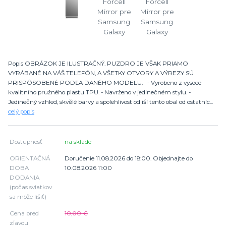
Popis OBRÁZOK JE ILUSTRAČNÝ. PUZDRO JE VŠAK PRIAMO
VYRÁBANÉ NA VÁŠ TELEFÓN, A VŠETKY OTVORY A VÝREZY SÚ
PRISPÔSOBENÉ PODĽA DANÉHO MODELU. - Vyrobeno z vysoce
kvalitního pružného plastu TPU. - Navrženo v jedinečném stylu. -
Jedinečný vzhled, skvělé barvy a spolehlivost odliší tento obal od ostatníc...
celý popis
Dostupnosť
na sklade
ORIENTAČNÁ
Doručenie 11.08.2026 do 18:00. Objednajte do
DOBA
10.08.2026 11:00
DODANIA
(počas sviatkov
sa môže líšiť)
Cena pred
10,00 €
zľavou