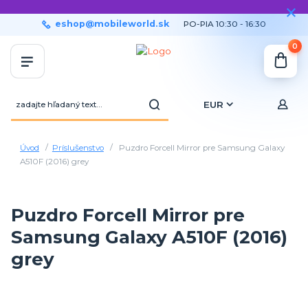
eshop@mobileworld.sk
PO-PIA 10:30 - 16:30
0
EUR
Úvod
Príslušenstvo
Puzdro Forcell Mirror pre Samsung Galaxy
A510F (2016) grey
Puzdro Forcell Mirror pre
Samsung Galaxy A510F (2016)
grey