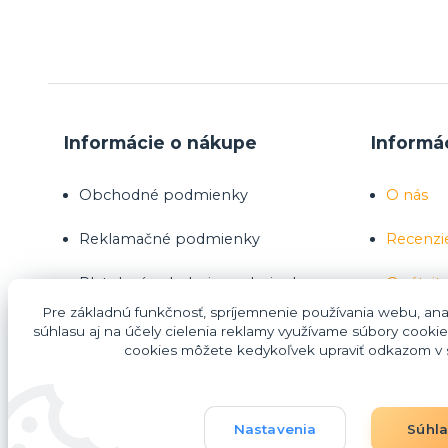
Informácie o nákupe
Informá
Obchodné podmienky
O nás
Reklamačné podmienky
Recenzi
Platobné a dodacie podmienky
Opýtajte
Pre základnú funkčnosť, spríjemnenie používania webu, anal
Ako nakupovať
súhlasu aj na účely cielenia reklamy využívame súbory cookie
cookies môžete kedykoľvek upraviť odkazom v s
Nákup na splátky Homecredit
Nastavenia
Súhl