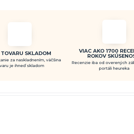
VIAC AKO 1700 RECEN
 TOVARU SKLADOM
ROKOV SKÚSENO
anie za naskladnením, väčšina
Recenzie iba od overených zá
varu je ihneď skladom
portáli heureka