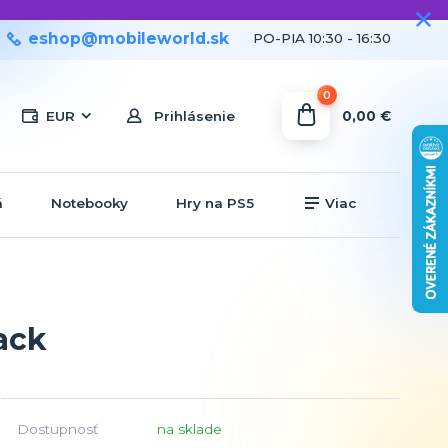
eshop@mobileworld.sk
PO-PIA 10:30 - 16:30
0
0,00 €
EUR
Prihlásenie
á
Notebooky
Hry na PS5
Viac
ack
Dostupnosť
na sklade