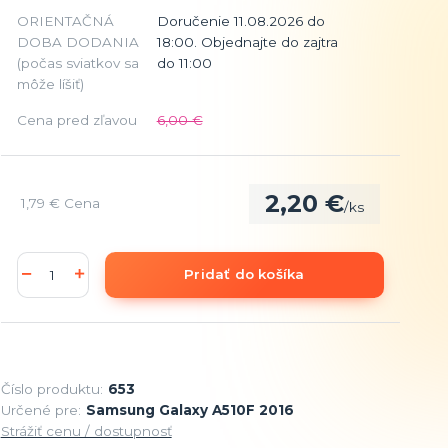
ORIENTAČNÁ
Doručenie 11.08.2026 do
DOBA DODANIA
18:00. Objednajte do zajtra
(počas sviatkov sa
do 11:00
môže líšiť)
Cena pred zľavou
6,00 €
2,20 €
1,79 €
Cena
/
ks
Pridať do košíka
Číslo produktu:
653
Určené pre:
Samsung Galaxy A510F 2016
Strážiť cenu / dostupnosť