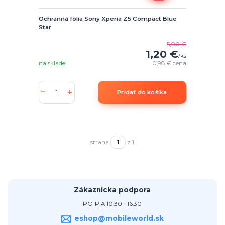
Ochranná fólia Sony Xperia Z5 Compact Blue
Star
5,00 €
1,20 €
/
ks
na sklade
0,98 €
cena
Pridať do košíka
strana
z 1
Zákaznícka podpora
PO-PIA 10:30 - 16:30
eshop@mobileworld.sk