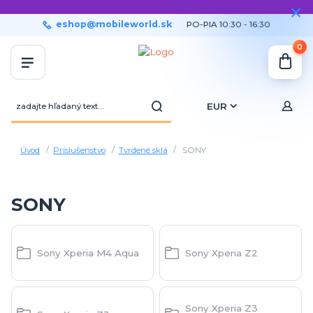
eshop@mobileworld.sk
PO-PIA 10:30 - 16:30
0
EUR
Úvod
Príslušenstvo
Tvrdené sklá
SONY
SONY
Sony Xperia M4 Aqua
Sony Xperia Z2
Sony Xperia Z3