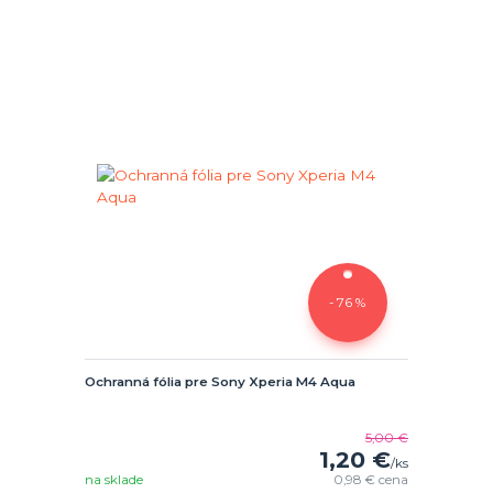
- 76 %
Ochranná fólia pre Sony Xperia M4 Aqua
5,00 €
1,20 €
/
ks
na sklade
0,98 €
cena