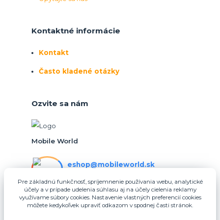
Kontaktné informácie
Kontakt
Často kladené otázky
Ozvite sa nám
Mobile World
eshop@mobileworld.sk
PO-PIA 10:30 - 16:30
Pre základnú funkčnosť, spríjemnenie používania webu, analytické
účely a v prípade udelenia súhlasu aj na účely cielenia reklamy
eshop@mobileworld.sk
využívame súbory cookies. Nastavenie vlastných preferencií cookies
môžete kedykoľvek upraviť odkazom v spodnej časti stránok.