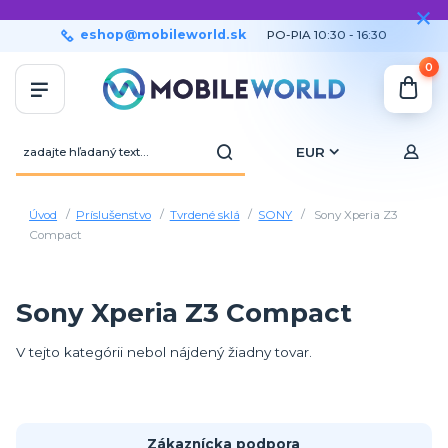
eshop@mobileworld.sk
PO-PIA 10:30 - 16:30
0
EUR
Úvod
Príslušenstvo
Tvrdené sklá
SONY
Sony Xperia Z3
Compact
Sony Xperia Z3 Compact
V tejto kategórii nebol nájdený žiadny tovar.
Zákaznícka podpora