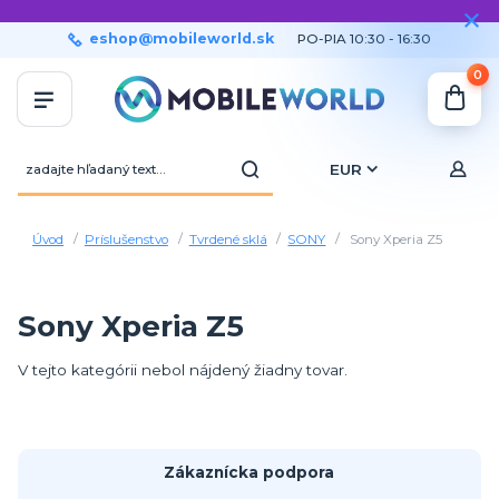
eshop@mobileworld.sk
PO-PIA 10:30 - 16:30
0
EUR
Úvod
Príslušenstvo
Tvrdené sklá
SONY
Sony Xperia Z5
Sony Xperia Z5
V tejto kategórii nebol nájdený žiadny tovar.
Zákaznícka podpora