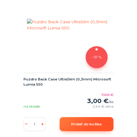
- 57 %
Puzdro Back Case UltraSlim (0,3mm) Microsoft
Lumia 550
7,00 €
3,00 €
/
ks
na sklade
2,44 €
cena
Pridať do košíka