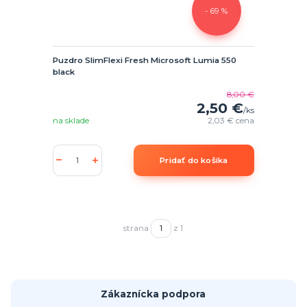
- 69 %
Puzdro SlimFlexi Fresh Microsoft Lumia 550
black
8,00 €
2,50 €
/
ks
na sklade
2,03 €
cena
Pridať do košíka
strana
z 1
Zákaznícka podpora