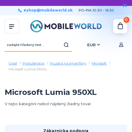
eshop@mobileworld.sk
PO-PIA 10:30 - 16:30
0
EUR
Úvod
Príslušenstvo
Puzdrá na smartfóny
Microsoft
Microsoft Lumia 950XL
Microsoft Lumia 950XL
V tejto kategórii nebol nájdený žiadny tovar.
Zákaznícka podpora