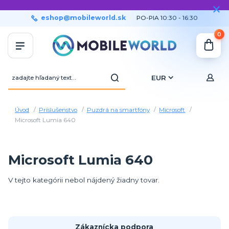
eshop@mobileworld.sk
PO-PIA 10:30 - 16:30
0
EUR
Úvod
Príslušenstvo
Puzdrá na smartfóny
Microsoft
Microsoft Lumia 640
Microsoft Lumia 640
V tejto kategórii nebol nájdený žiadny tovar.
Zákaznícka podpora