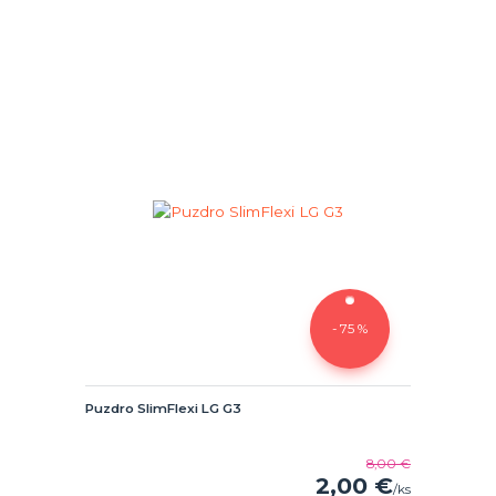
- 75 %
Puzdro SlimFlexi LG G3
8,00 €
2,00 €
/
ks