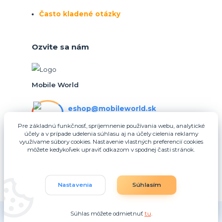
Často kladené otázky
Ozvite sa nám
Mobile World
eshop@mobileworld.sk
PO-PIA 10:30 - 16:30
Pre základnú funkčnosť, spríjemnenie používania webu, analytické
účely a v prípade udelenia súhlasu aj na účely cielenia reklamy
eshop@mobileworld.sk
využívame súbory cookies. Nastavenie vlastných preferencií cookies
môžete kedykoľvek upraviť odkazom v spodnej časti stránok.
Nastavenia
Súhlasím
Súhlas môžete odmietnuť
tu
.
Vytvorené na
Eshop-rychlo.sk