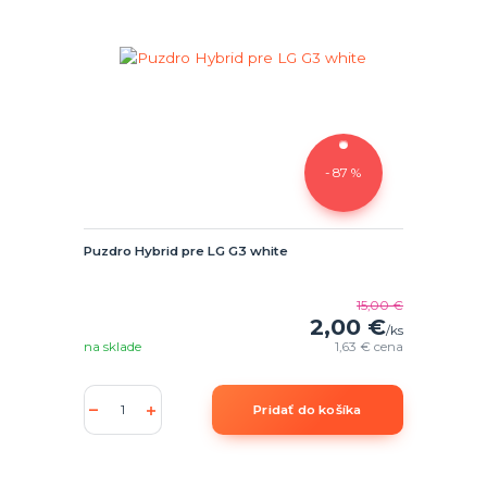
- 87 %
Puzdro Hybrid pre LG G3 white
15,00 €
2,00 €
/
ks
na sklade
1,63 €
cena
Pridať do košíka