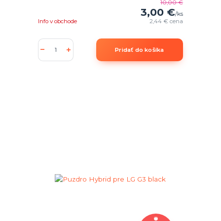
10,00 €
3,00 €
/
ks
Info v obchode
2,44 €
cena
Pridať do košíka