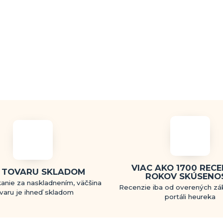
VIAC AKO 1700 RECEN
 TOVARU SKLADOM
ROKOV SKÚSENO
anie za naskladnením, väčšina
Recenzie iba od overených zá
varu je ihneď skladom
portáli heureka