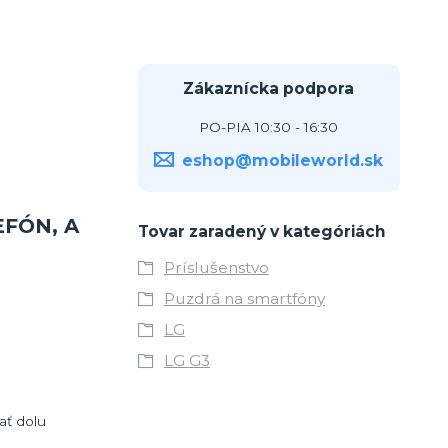
Zákaznícka podpora
PO-PIA 10:30 - 16:30
eshop@mobileworld.sk
EFÓN, A
Tovar zaradený v kategóriách
Príslušenstvo
Puzdrá na smartfóny
LG
LG G3
ať dolu