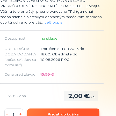
VÁŠ TELEFÓN, A VŠETKY OTVORY A VÝREZY SÚ
PRISPÔSOBENÉ PODĽA DANÉHO MODELU. Dodajte
Vášmu telefónu štýl. presne tvarované TPU (gumená)
zadná strana s plastovým ochranným rámčekom znamená
dvojitú ochranu pre váš...
celý popis
Dostupnosť
na sklade
ORIENTAČNÁ
Doručenie 11.08.2026 do
DOBA DODANIA
18:00. Objednajte do
(počas sviatkov sa
10.08.2026 11:00
môže líšiť)
Cena pred zľavou
15,00 €
2,00 €
1,63 €
Cena
/
ks
Pridať do košíka