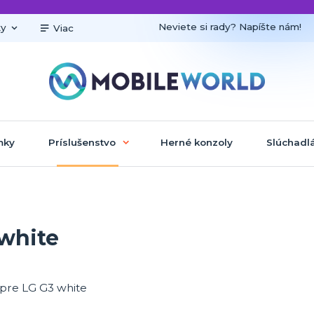
Neviete si rady? Napíšte nám!
ky
Viac
mky
Príslušenstvo
Herné konzoly
Slúchadl
 white