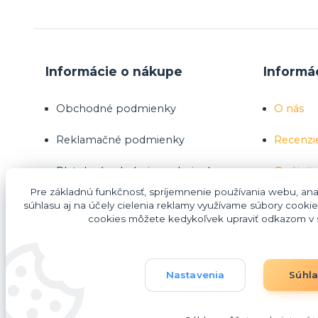
Informácie o nákupe
Informá
Obchodné podmienky
O nás
Reklamačné podmienky
Recenzi
Platobné a dodacie podmienky
Opýtajte
Pre základnú funkčnosť, spríjemnenie používania webu, anal
Ako nakupovať
súhlasu aj na účely cielenia reklamy využívame súbory cookie
cookies môžete kedykoľvek upraviť odkazom v s
Nákup na splátky Homecredit
Nastavenia
Súhl