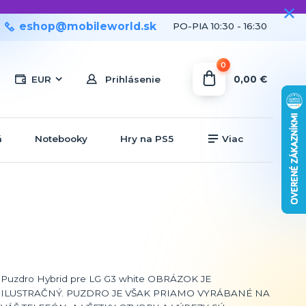
eshop@mobileworld.sk
PO-PIA 10:30 - 16:30
0
0,00 €
EUR
Prihlásenie
á
Notebooky
Hry na PS5
Viac
Puzdro Hybrid pre LG G3 white OBRÁZOK JE
ILUSTRAČNÝ. PUZDRO JE VŠAK PRIAMO VYRÁBANÉ NA