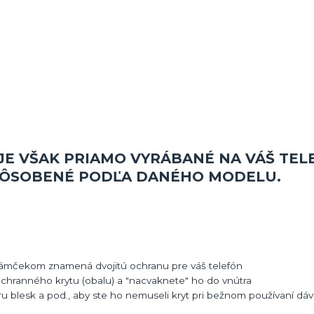
JE VŠAK PRIAMO VYRÁBANÉ NA VÁŠ TEL
SPÔSOBENÉ PODĽA DANÉHO MODELU.
rámčekom znamená dvojitú ochranu pre váš telefón
 ochranného krytu (obalu) a "nacvaknete" ho do vnútra
u blesk a pod., aby ste ho nemuseli kryt pri bežnom používaní dáv