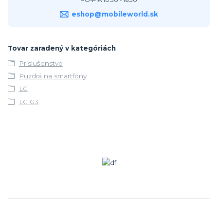
PO-PIA 10:30 - 16:30
eshop@mobileworld.sk
Tovar zaradený v kategóriách
Príslušenstvo
Puzdrá na smartfóny
LG
LG G3