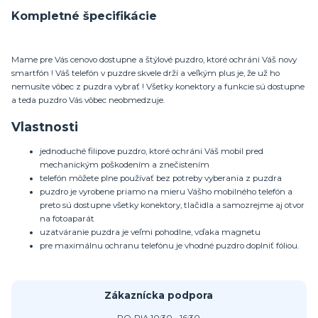
Kompletné špecifikácie
Mame pre Vás cenovo dostupne a štýlové puzdro, ktoré ochráni Váš novy
smartfón ! Váš telefón v puzdre skvele drží a veľkým plus je, že už ho
nemusíte vôbec z puzdra vybrať ! Všetky konektory a funkcie sú dostupne
a teda puzdro Vás vôbec neobmedzuje.
Vlastnosti
jednoduché filipove puzdro, ktoré ochráni Váš mobil pred
mechanickým poškodením a znečistením
telefón môžete plne používať bez potreby vyberania z puzdra
puzdro je vyrobene priamo na mieru Vášho mobilného telefón a
preto sú dostupne všetky konektory, tlačidla a samozrejme aj otvor
na fotoaparát
uzatváranie puzdra je veľmi pohodlne, vďaka magnetu
pre maximálnu ochranu telefónu je vhodné puzdro doplniť fóliou.
Zákaznícka podpora