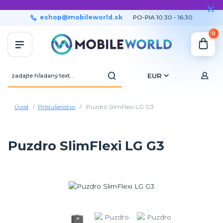
eshop@mobileworld.sk
PO-PIA 10:30 - 16:30
0
EUR
Úvod
Príslušenstvo
Puzdro SlimFlexi LG G3
Puzdro SlimFlexi LG G3