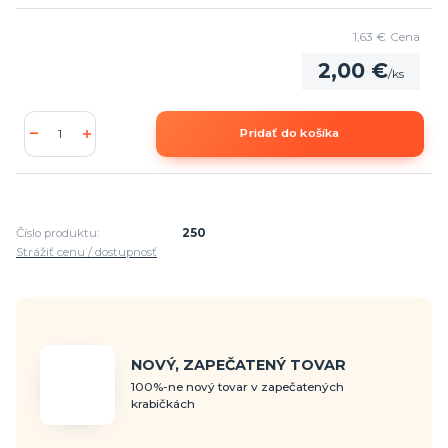
1,63 €
Cena
2,00 €
/
ks
Pridať do košíka
Číslo produktu:
250
Strážiť cenu / dostupnosť
NOVÝ, ZAPEČATENÝ TOVAR
100%-ne nový tovar v zapečatených
krabičkách