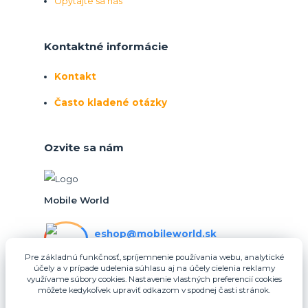
Opýtajte sa nás
Kontaktné informácie
Kontakt
Často kladené otázky
Ozvite sa nám
Mobile World
eshop@mobileworld.sk
PO-PIA 10:30 - 16:30
Pre základnú funkčnosť, spríjemnenie používania webu, analytické
účely a v prípade udelenia súhlasu aj na účely cielenia reklamy
eshop@mobileworld.sk
využívame súbory cookies. Nastavenie vlastných preferencií cookies
môžete kedykoľvek upraviť odkazom v spodnej časti stránok.