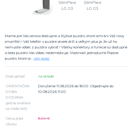
Mame pre Vás cenovo dostupne a štýlové puzdro, ktoré ochráni Váš novy
smartfón ! Váš telefón v puzdre skvele drží a veľkým plus je, že už ho
nemusíte vôbec z puzdra vybrať ! Všetky konektory a funkcie sú dostupne
a teda puzdro Vás vôbec neobmedzuje. Vlastnosti jednoduché filipove
puzdro, ktoré oc...
celý popis
Dostupnosť
na sklade
ORIENTAČNÁ
Doručenie 11.08.2026 do 18:00. Objednajte do
DOBA
10.08.2026 11:00
DODANIA
(počas sviatkov
sa môže líšiť)
Cena pred
8,00 €
zľavou