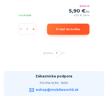
8,00 €
5,90 €
/
ks
na sklade
4,92 €
cena
Pridať do košíka
strana
z 1
Zákaznícka podpora
PO-PIA 10:30 - 16:30
eshop@mobileworld.sk