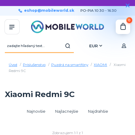
eshop@mobileworld.sk
PO-PIA 10:30 - 16:30
0
EUR
Úvod
Príslušenstvo
Puzdrá na smartfóny
XIAOMI
Xiaomi
Redmi 9C
Xiaomi Redmi 9C
Najnovšie
Najlacnejšie
Najdrahšie
Zobrazujem 1-1 z 1