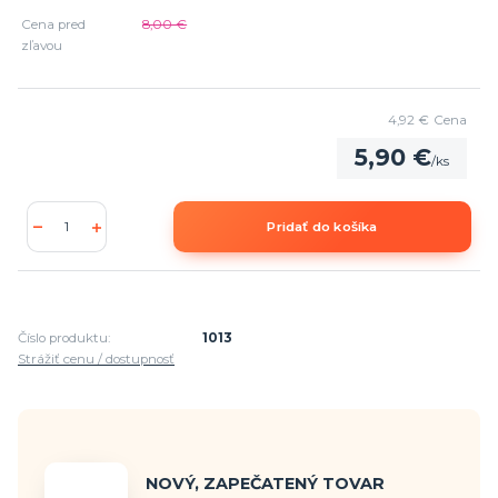
Cena pred
8,00 €
zľavou
4,92 €
Cena
5,90 €
/
ks
Pridať do košíka
Číslo produktu:
1013
Strážiť cenu / dostupnosť
NOVÝ, ZAPEČATENÝ TOVAR