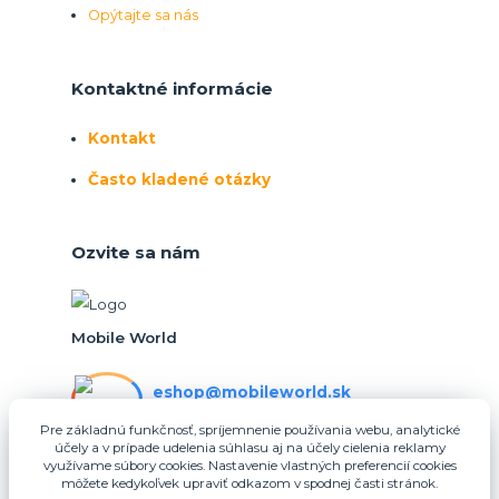
Opýtajte sa nás
Kontaktné informácie
Kontakt
Často kladené otázky
Ozvite sa nám
Mobile World
eshop@mobileworld.sk
PO-PIA 10:30 - 16:30
Pre základnú funkčnosť, spríjemnenie používania webu, analytické
účely a v prípade udelenia súhlasu aj na účely cielenia reklamy
eshop@mobileworld.sk
využívame súbory cookies. Nastavenie vlastných preferencií cookies
môžete kedykoľvek upraviť odkazom v spodnej časti stránok.