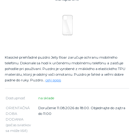
Klasické priehľadné puzdro Jelly Roar zaručuje ochranu mobilného
telefónu. Dokonale sa hodí k určenému mobilnému telefónu a zaisťuje
pohodlie pri používaní. Puzdro je vyrobené z mäkkého a elastického TPU
materiálu, ktorý je odolný voči omotaniu. Puzdro je ľahké a veľmi dobre
padne do ruky. Puzdro...
celý popis
Dostupnosť
na sklade
ORIENTAČNÁ
Doručenie 11.08.2026 do 18:00. Objednajte do zajtra
DOBA
do 11:00
DODANIA
(počas sviatkov
sa môže líšiť)