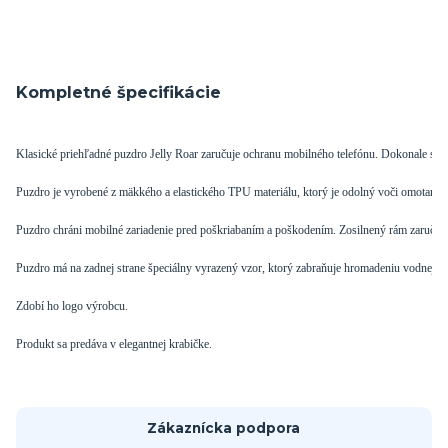
Kompletné špecifikácie
Klasické priehľadné puzdro Jelly Roar zaručuje ochranu mobilného telefónu. Dokonale sa h
Puzdro je vyrobené z mäkkého a elastického TPU materiálu, ktorý je odolný voči omotaniu.
Puzdro chráni mobilné zariadenie pred poškriabaním a poškodením. Zosilnený rám zaručuje 
Puzdro má na zadnej strane špeciálny vyrazený vzor, ​​ktorý zabraňuje hromadeniu vodnej par
Zdobí ho logo výrobcu.

Produkt sa predáva v elegantnej krabičke.
Zákaznícka podpora