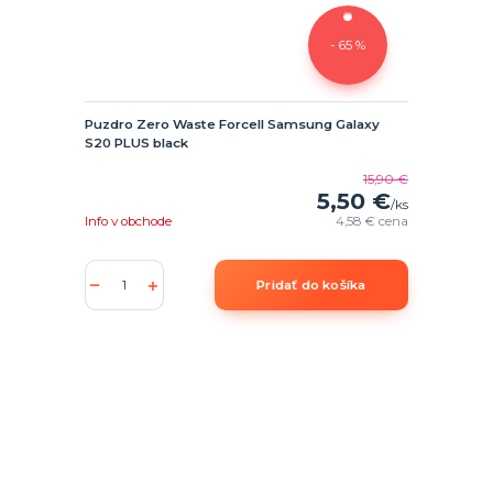
- 65 %
Puzdro Zero Waste Forcell Samsung Galaxy
S20 PLUS black
15,90 €
5,50 €
/
ks
Info v obchode
4,58 €
cena
Pridať do košíka