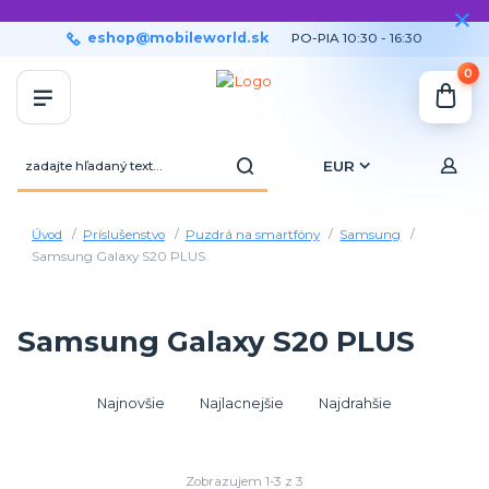
eshop@mobileworld.sk
PO-PIA 10:30 - 16:30
0
EUR
Úvod
Príslušenstvo
Puzdrá na smartfóny
Samsung
Samsung Galaxy S20 PLUS
Samsung Galaxy S20 PLUS
Najnovšie
Najlacnejšie
Najdrahšie
Zobrazujem 1-3 z 3