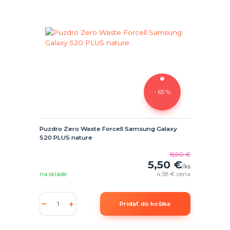
- 65 %
Puzdro Zero Waste Forcell Samsung Galaxy
S20 PLUS nature
15,90 €
5,50 €
/
ks
na sklade
4,58 €
cena
Pridať do košíka