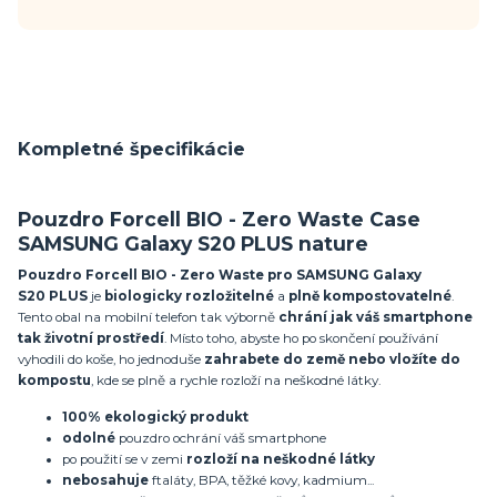
Kompletné špecifikácie
Pouzdro Forcell BIO - Zero Waste Case
SAMSUNG Galaxy S20 PLUS nature
Pouzdro Forcell BIO - Zero Waste pro SAMSUNG Galaxy
S20 PLUS
je
biologicky rozložitelné
a
plně kompostovatelné
.
Tento obal na mobilní telefon tak výborně
chrání jak váš smartphone
tak životní prostředí
. Místo toho, abyste ho po skončení používání
vyhodili do koše, ho jednoduše
zahrabete do země nebo vložíte do
kompostu
, kde se plně a rychle rozloží na neškodné látky.
100% ekologický produkt
odolné
pouzdro ochrání váš smartphone
po použití se v zemi
rozloží na neškodné látky
nebosahuje
ftaláty, BPA, těžké kovy, kadmium...