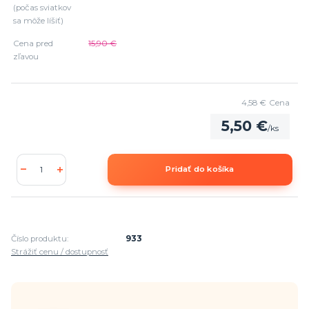
(počas sviatkov
sa môže líšiť)
Cena pred
15,90 €
zľavou
4,58 €
Cena
5,50 €
/
ks
Pridať do košíka
Číslo produktu:
933
Strážiť cenu / dostupnosť