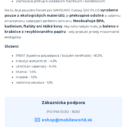
zachovává přístup k ovládacím tlačítkům i konektorům
Na to, že je pouzdro Forcell pro SAMSUNG Galaxy S20 PLUS
vyrobeno
pouze z ekologických materiálů
, je
překvapivě odolné
a vašemu
smartphonu zabezpečí perfektní ochranu.
Neobsahuje BPA,
kadmium, ftaláty ani těžké kovy
. Aby toho nebylo málo, je
baleno v
krabičce z recyklovaného papíru
- celý produkt je tedy maximálně
ekologický.
Složení:
PBAT (kyselina polyadipová / butylen tereftalát) - 81,3%
tributyl-acetylcitrát - 4,5%
uhličitan vápenatý - 9,4%
titania - 1,4%
mastek - 1,9%
rostlinná celulóza - 1,5%
Zákaznícka podpora
PO-PIA 10:30 - 16:30
eshop@mobileworld.sk