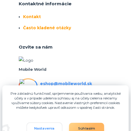
Kontaktné informácie
Kontakt
Často kladené otázky
Ozvite sa nám
Mobile World
eshop@mobileworld.sk
PO-PIA 10:30 - 16:30
Pre základnú funkčnosť, spríjemnenie používania webu, analytické
účely a v prípade udelenia súhlasu aj na účely cielenia reklamy
eshop@mobileworld.sk
využívame súbory cookies. Nastavenie vlastných preferencií cookies
môžete kedykoľvek upraviť odkazom v spodnej časti stránok.
Nastavenia
Súhlasím