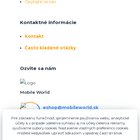
Opýtajte sa nás
Kontaktné informácie
Kontakt
Často kladené otázky
Ozvite sa nám
Mobile World
eshop@mobileworld.sk
PO-PIA 10:30 - 16:30
Pre základnú funkčnosť, spríjemnenie používania webu, analytické
účely a v prípade udelenia súhlasu aj na účely cielenia reklamy
eshop@mobileworld.sk
využívame súbory cookies. Nastavenie vlastných preferencií cookies
môžete kedykoľvek upraviť odkazom v spodnej časti stránok.