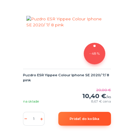
- 48 %
Puzdro ESR Yippee Colour Iphone SE 2020/ 7/ 8
pink
20,00 €
10,40 €
/
ks
na sklade
8,67 €
cena
Pridať do košíka