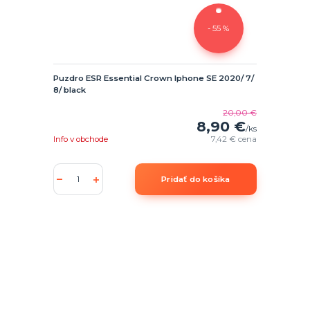
- 55 %
Puzdro ESR Essential Crown Iphone SE 2020/ 7/
8/ black
20,00 €
8,90 €
/
ks
Info v obchode
7,42 €
cena
Pridať do košíka