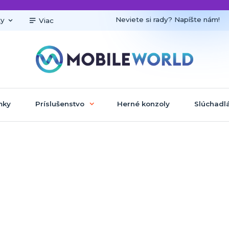
Neviete si rady? Napíšte nám!
ky
Viac
mky
Príslušenstvo
Herné konzoly
Slúchadl