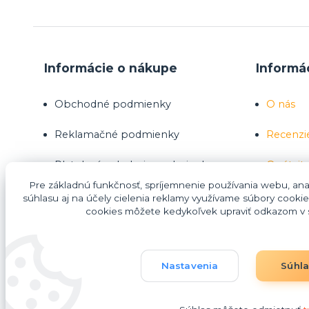
Informácie o nákupe
Informá
Obchodné podmienky
O nás
Reklamačné podmienky
Recenzi
Platobné a dodacie podmienky
Opýtajte
Pre základnú funkčnosť, spríjemnenie používania webu, anal
Ako nakupovať
súhlasu aj na účely cielenia reklamy využívame súbory cookie
cookies môžete kedykoľvek upraviť odkazom v s
Nákup na splátky Homecredit
Nastavenia
Súhl