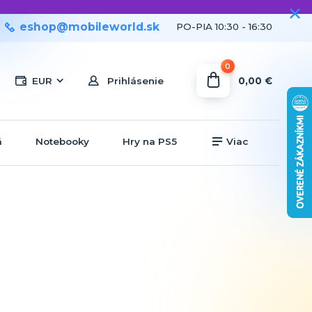
eshop@mobileworld.sk
PO-PIA 10:30 - 16:30
0
0,00 €
EUR
Prihlásenie
á
Notebooky
Hry na PS5
Viac