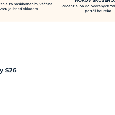
ROKOV SKÚSENO
anie za naskladnením, väčšina
Recenzie iba od overených zá
varu je ihneď skladom
portáli heureka
y S26