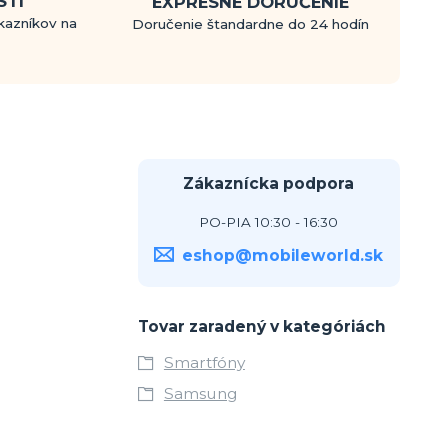
STÍ
EXPRESNÉ DORUČENIE
kazníkov na
Doručenie štandardne do 24 hodín
Zákaznícka podpora
PO-PIA 10:30 - 16:30
eshop@mobileworld.sk
Tovar zaradený v kategóriách
Smartfóny
Samsung