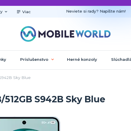
Neviete si rady? Napíšte nám!
ky
Viac
mky
Príslušenstvo
Herné konzoly
Slúchadl
S942B Sky Blue
/512GB S942B Sky Blue