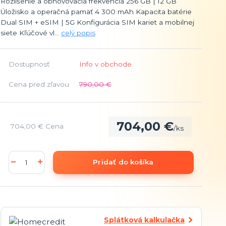
Rozlíšenie a obnovovacia frekvencia 256 GB | 12 GB
Úložisko a operačná pamäť 4 300 mAh Kapacita batérie
Dual SIM + eSIM | 5G Konfigurácia SIM kariet a mobilnej
siete Kľúčové vl...
celý popis
Dostupnosť
Info v obchode
Cena pred zľavou
790,00 €
704,00 €
704,00 €
Cena
/
ks
Pridať do košíka
Splátková kalkulačka