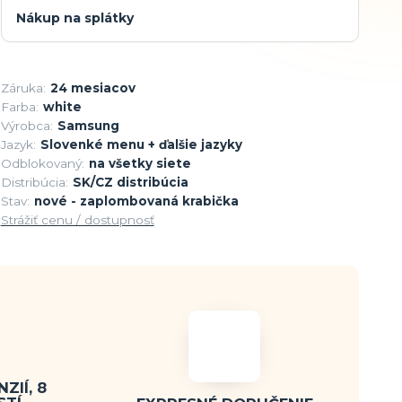
Nákup na splátky
Záruka:
24 mesiacov
Farba:
white
Výrobca:
Samsung
Jazyk:
Slovenké menu + ďalšie jazyky
Odblokovaný:
na všetky siete
Distribúcia:
SK/CZ distribúcia
Stav:
nové - zaplombovaná krabička
Strážiť cenu / dostupnosť
ZIÍ, 8