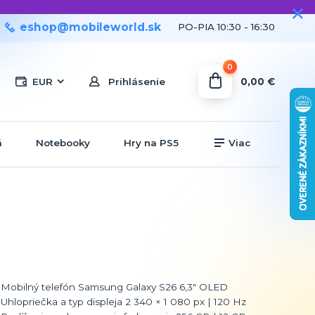
eshop@mobileworld.sk
PO-PIA 10:30 - 16:30
0
0,00 €
EUR
Prihlásenie
á
Notebooky
Hry na PS5
Viac
Mobilný telefón Samsung Galaxy S26 6,3" OLED
Uhlopriečka a typ displeja 2 340 × 1 080 px | 120 Hz