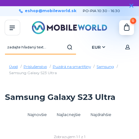
eshop@mobileworld.sk
PO-PIA 10:30 - 16:30
0
EUR
Úvod
Príslušenstvo
Puzdrá na smartfóny
Samsung
Samsung Galaxy S23 Ultra
Samsung Galaxy S23 Ultra
Najnovšie
Najlacnejšie
Najdrahšie
Zobrazujem 1-1 z 1