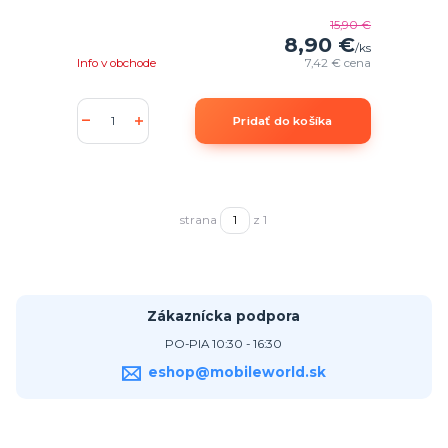
15,90 €
8,90 €
/
ks
Info v obchode
7,42 €
cena
Pridať do košíka
strana
z 1
Zákaznícka podpora
PO-PIA 10:30 - 16:30
eshop@mobileworld.sk