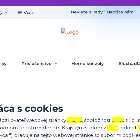
Neviete si rady? Napíšte nám!
ky
Viac
mky
Príslušenstvo
Herné konzoly
Slúchadl
áca s cookies
ádzkovateľ webovej stránky
………….
, spoločnosť
………..
s.r.o.,
odnom registri vedenom Krajským súdom v
……….
, oddiel
vca ") pracuje na tejto webovej stránke so súbormi cookies