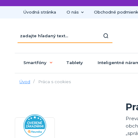
Úvodná stránka
O nás
Obchodné podmien
Smartfóny
Tablety
Inteligentné nára
Úvod
Práca s cookies
Pr
Prev
obch
„sprá