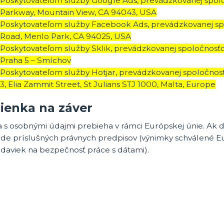
Poskytovateľom služby Google Ads, prevádzkovanej spol
Parkway, Mountain View, CA 94043, USA
Poskytovateľom služby Facebook Ads, prevádzkovanej sp
Road, Menlo Park, CA 94025, USA
Poskytovateľom služby Sklik, prevádzkovanej spoločnosťou
Praha 5 – Smíchov
Poskytovateľom služby Hotjar, prevádzkovanej spoločnosťou
3, Elia Zammit Street, St Julians STJ 1000, Malta, Europe
ienka na záver
a s osobnými údajmi prebieha v rámci Európskej únie. Ak
ade príslušných právnych predpisov (výnimky schválené E
adaviek na bezpečnosť práce s dátami).