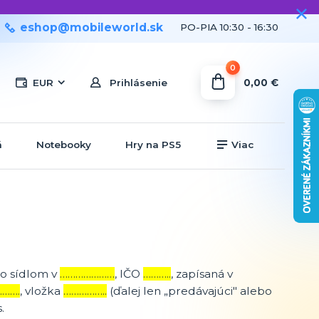
eshop@mobileworld.sk
PO-PIA 10:30 - 16:30
0
0,00 €
EUR
Prihlásenie
á
Notebooky
Hry na PS5
Viac
 so sídlom v
…………………
, IČO
………..
, zapísaná v
……….
, vložka
……………..
(ďalej len „predávajúci" alebo
.