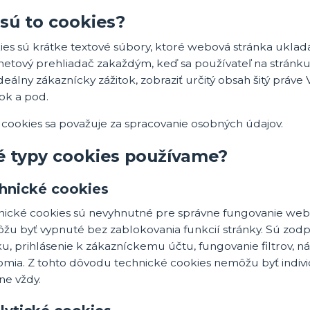
sú to cookies?
es sú krátke textové súbory, ktoré webová stránka ukladá
netový prehliadač zakaždým, keď sa používateľ na stránku
deálny zákaznícky zážitok, zobraziť určitý obsah šitý prá
ok a pod.
 cookies sa považuje za spracovanie osobných údajov.
é typy cookies používame?
hnické cookies
nické cookies sú nevyhnutné pre správne fungovanie webov
žu byť vypnuté bez zablokovania funkcií stránky. Sú zo
u, prihlásenie k zákazníckemu účtu, fungovanie filtrov, 
omia. Z tohto dôvodu technické cookies nemôžu byť indivi
ne vždy.