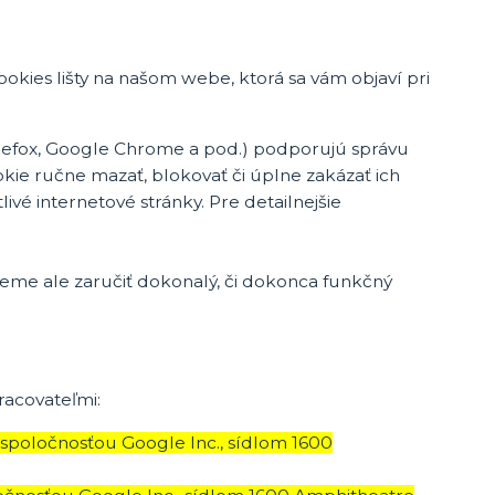
okies lišty na našom webe, ktorá sa vám objaví pri
irefox, Google Chrome a pod.) podporujú správu
kie ručne mazať, blokovať či úplne zakázať ich
livé internetové stránky. Pre detailnejšie
eme ale zaručiť dokonalý, či dokonca funkčný
acovateľmi:
spoločnosťou Google Inc., sídlom 1600