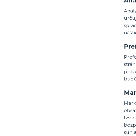
Ana
Anal
urču
spra
nášh
Pre
Pref
strá
prez
budú 
Mar
Mark
obsah
tzv. 
bezpr
súhl