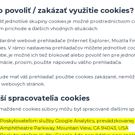
 povoliť / zakázať využitie cookies?
iť jednotlivé skupiny cookies je možné prostredníctvom co
m príchode a ďalších vhodných situáciách.
dardné webové prehliadače (Internet Explorer, Mozilla F
es. V rámci nastavenia prehliadačov môžete jednotlivé coo
tie, je možné ich tiež blokovať alebo povoliť len pre jednot
rmácie, prosím, použite nápovedu vášho prehliadača.
ude mať váš prehliadač použitie cookies zakázané, nemôž
 webových stránok.
ší spracovatelia cookies
maždené cookies súbory môžu byť spracované ďalšími spr
Poskytovateľom služby Google Analytics, prevádzkovanej 
Amphitheatre Parkway, Mountain View, CA 94043, USA