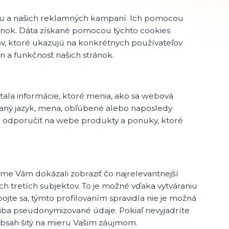
u a našich reklamných kampaní. Ich pomocou
ánok. Dáta získané pomocou týchto cookies
v, ktoré ukazujú na konkrétnych používateľov
a funkčnosť našich stránok.
ala informácie, ktoré menia, ako sa webová
ovaný jazyk, mena, obľúbené alebo naposledy
odporučiť na webe produkty a ponuky, ktoré
me Vám dokázali zobraziť čo najrelevantnejší
ch tretích subjektov. To je možné vďaka vytváraniu
jte sa, týmto profilovaním spravidla nie je možná
 iba pseudonymizované údaje. Pokiaľ nevyjadríte
obsah šitý na mieru Vašim záujmom.