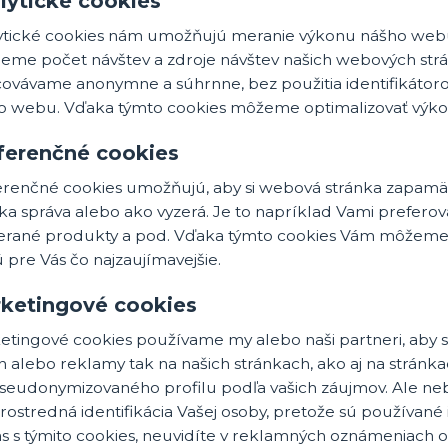
lytické cookies
ytické cookies nám umožňujú meranie výkonu nášho web
jeme počet návštev a zdroje návštev našich webových str
covávame anonymne a súhrnne, bez použitia identifikátoro
o webu. Vďaka týmto cookies môžeme optimalizovať výkon 
ferenčné cookies
erenčné cookies umožňujú, aby si webová stránka zapamät
nka správa alebo ako vyzerá. Je to napríklad Vami prefer
erané produkty a pod. Vďaka týmto cookies Vám môžeme 
pre Vás čo najzaujímavejšie.
ketingové cookies
etingové cookies používame my alebo naši partneri, aby s
 alebo reklamy tak na našich stránkach, ako aj na stránka
pseudonymizovaného profilu podľa vašich záujmov. Ale nebo
ostredná identifikácia Vašej osoby, pretože sú používané
as s týmito cookies, neuvidíte v reklamných oznámeniach 