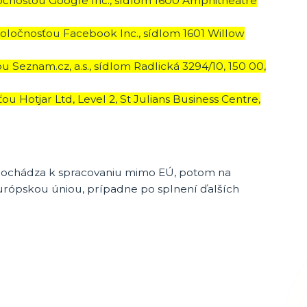
očnosťou Google Inc., sídlom 1600 Amphitheatre
oločnosťou Facebook Inc., sídlom 1601 Willow
 Seznam.cz, a.s., sídlom Radlická 3294/10, 150 00,
 Hotjar Ltd, Level 2, St Julians Business Centre,
 dochádza k spracovaniu mimo EÚ, potom na
urópskou úniou, prípadne po splnení ďalších