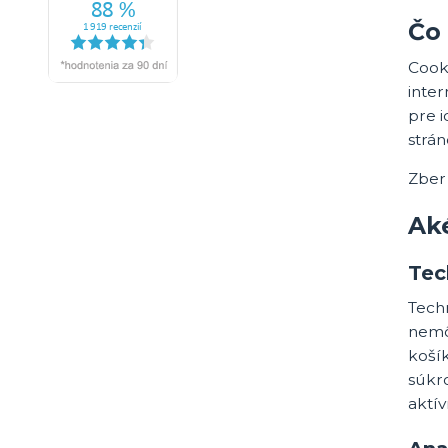
Čo 
Cooki
inter
pre i
strán
Zber
Ak
Tec
Tech
nemô
košík
súkr
aktív