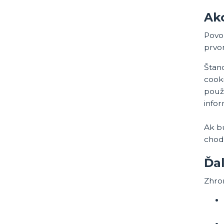
Ako
Povol
prvo
Štan
cooki
použi
info
Ak b
chod
Ďal
Zhro