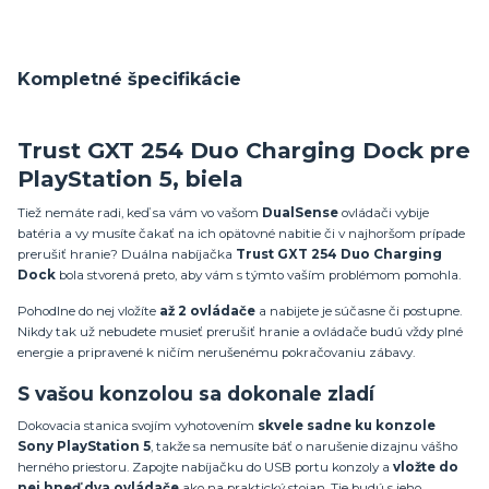
Kompletné špecifikácie
Trust GXT 254 Duo Charging Dock pre
PlayStation 5, biela
Tiež nemáte radi, keď sa vám vo vašom
DualSense
ovládači vybije
batéria a vy musíte čakať na ich opätovné nabitie či v najhoršom prípade
prerušiť hranie? Duálna nabíjačka
Trust GXT 254 Duo Charging
Dock
bola stvorená preto, aby vám s týmto vaším problémom pomohla.
Pohodlne do nej vložíte
až 2 ovládače
a nabijete je súčasne či postupne.
Nikdy tak už nebudete musieť prerušiť hranie a ovládače budú vždy plné
energie a pripravené k ničím nerušenému pokračovaniu zábavy.
S vašou konzolou sa dokonale zladí
Dokovacia stanica svojím vyhotovením
skvele sadne ku konzole
Sony PlayStation 5
, takže sa nemusíte báť o narušenie dizajnu vášho
herného priestoru. Zapojte nabíjačku do USB portu konzoly a
vložte do
nej hneď dva ovládače
ako na praktický stojan. Tie budú s jeho