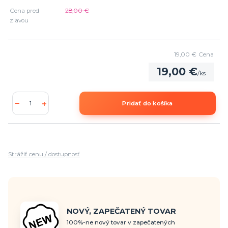
Cena pred
28,00 €
zľavou
19,00 €
Cena
19,00 €
/
ks
Pridať do košíka
Strážiť cenu / dostupnosť
NOVÝ, ZAPEČATENÝ TOVAR
100%-ne nový tovar v zapečatených