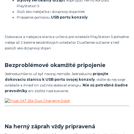
Štýlový vertikálny dizajn
, kopírujúci hernú konzolu
PlayStation 5
Slúži ako nabíjačka i dizajnový stojanček
Pripojenie pomocou
USB portu konzoly
Dokovacia a nabíjacia stanica určená pre ovládače PlayStation 5 pohodlne
nabije až 2 batérie bezdrôtových ovládačov DualSense súčasne a tiež
poslúži ako dizajnový stojan.
Bezproblémové okamžité pripojenie
Jednoduchšie to už byť naozaj nemôže. Jednoducho
pripojte
dokovaciu stanicu k USB portu svojej konzoly
, vložte do nej svoje
ovládače a ihneď im začnite dodávať energiu.
Nie sú potrebné žiadne
prevodníky
ani zložité nastavovanie.
Na herný záprah vždy pripravená