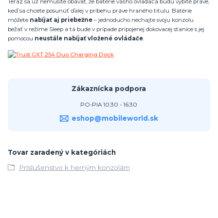
Teraz sa už nemusíte obávať, že batérie vášho ovládača budú vybité práve,
keď sa chcete posunúť ďalej v príbehu práve hraného titulu. Batérie
môžete
nabíjať aj priebežne
– jednoducho nechajte svoju konzolu
bežať v režime Sleep a tá bude v prípade pripojenej dokovacej stanice s jej
pomocou
neustále nabíjať vložené ovládače
.
Zákaznícka podpora
PO-PIA 10:30 - 16:30
eshop@mobileworld.sk
Tovar zaradený v kategóriách
Príslušenstvo k herným konzolám