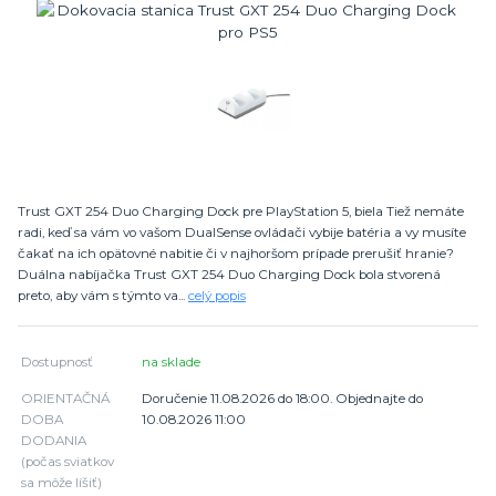
Trust GXT 254 Duo Charging Dock pre PlayStation 5, biela Tiež nemáte
radi, keď sa vám vo vašom DualSense ovládači vybije batéria a vy musíte
čakať na ich opätovné nabitie či v najhoršom prípade prerušiť hranie?
Duálna nabíjačka Trust GXT 254 Duo Charging Dock bola stvorená
preto, aby vám s týmto va...
celý popis
Dostupnosť
na sklade
ORIENTAČNÁ
Doručenie 11.08.2026 do 18:00. Objednajte do
DOBA
10.08.2026 11:00
DODANIA
(počas sviatkov
sa môže líšiť)