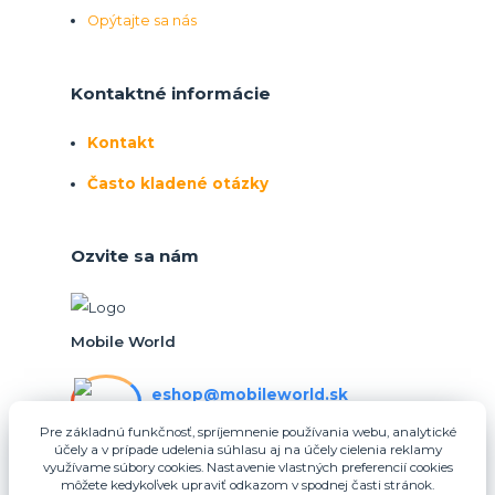
Opýtajte sa nás
Kontaktné informácie
Kontakt
Často kladené otázky
Ozvite sa nám
Mobile World
eshop@mobileworld.sk
PO-PIA 10:30 - 16:30
Pre základnú funkčnosť, spríjemnenie používania webu, analytické
účely a v prípade udelenia súhlasu aj na účely cielenia reklamy
eshop@mobileworld.sk
využívame súbory cookies. Nastavenie vlastných preferencií cookies
môžete kedykoľvek upraviť odkazom v spodnej časti stránok.