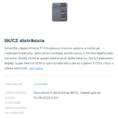
SK/CZ distribúcia
Smartfón Apple iPhone 17 Pro posúva hranice výkonu a rozširuje
možnosti kreativity. Jeho tenkú unibody konštrukciu z hliníka dopĺňa sklo
Ceramic Shield, ktoré je vysoko odolné proti poškriabaniu. Na 6,3-palcovom
displeji Super Retina XDR si vychutnáte ostrý obraz s jasom 3 000 nitov a
vďaka technoló...
celý popis
Dostupnosť
na sklade
ORIENTAČNÁ
Doručenie 11.08.2026 do 18:00. Objednajte do
DOBA
10.08.2026 11:00
DODANIA
(počas sviatkov
sa môže líšiť)