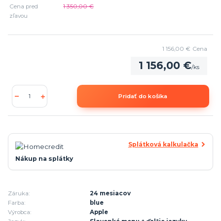
Cena pred
1 350,00 €
zľavou
1 156,00 €
Cena
1 156,00 €
/
ks
Pridať do košíka
Splátková kalkulačka
Nákup na splátky
Záruka:
24 mesiacov
Farba:
blue
Výrobca:
Apple