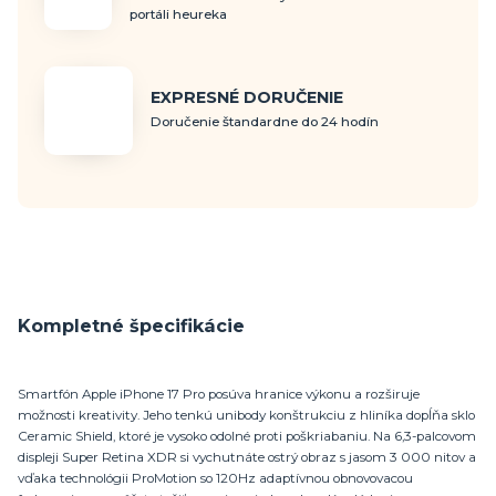
portáli heureka
EXPRESNÉ DORUČENIE
Doručenie štandardne do 24 hodín
Kompletné špecifikácie
Smartfón Apple iPhone 17 Pro posúva hranice výkonu a rozširuje
možnosti kreativity. Jeho tenkú unibody konštrukciu z hliníka dopĺňa sklo
Ceramic Shield, ktoré je vysoko odolné proti poškriabaniu. Na 6,3-palcovom
displeji Super Retina XDR si vychutnáte ostrý obraz s jasom 3 000 nitov a
vďaka technológii ProMotion so 120Hz adaptívnou obnovovacou