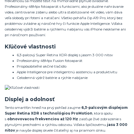
frekvenciou sa môžete tešiť na mimoriadne plynulé ovládanie.
Profesionálny 48Mpx fotoaparát s funkciami, ako je duálne nahrávanie
videa, centrovanie záberu alebo ultra stabilizované 4K video, vám dáva
veľa slobody pri fotení a natáčaní. Všetko poháňa čip A19 Pro, ktorý bez
problémov zvládne aj náročné hry či funkcie Apple Intelligence. Vďaka
celodennej výdrži batérie a rýchlemu nabíjaniu vás iPhone nesklame ani
pri náročnom používaní.
Kľúčové vlastnosti
6,3-palcový Super Retina XDR displej s jasom 3 000 nitov
Profesionálny 48Mpx Fusion fotoaparát
Prispôsobiteľné akčné tlačidlo
Apple Intelligence pre inteligentnú asistenciu a produktivitu
Celodenná výdrž batérie a rýchle nabíjanie
Displej a odolnosť
Tento smartfón hneď na prvý pohľad zaujme
6,3-palcovým displejom
Super Retina XDR s technológiou ProMotion
, ktorá spolu
s
o
bnovovacou frekvenciou
až 120 Hz
zaisťuje živé zobrazenie s
plynulými prechodmi a rýchlou odozvou. Vďaka špičkovému
jasu 3 000
nitov
je navyše displej skvele čitateľný aj na priamom slnku.