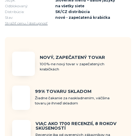
Jazyk:
Slovenké menu + ďalšie jazyky
Odblokovaný:
na všetky siete
Distribúcia:
SK/CZ distribúcia
Stav:
nové - zapečatená krabička
Strážiť cenu / dostupnosť
NOVÝ, ZAPEČATENÝ TOVAR
100%-ne nový tovar v zapečatených
krabičkách
99% TOVARU SKLADOM
Žiadne čakanie za naskladnením, väčšina
tovaru je ihneď skladom
VIAC AKO 1700 RECENZIÍ, 8 ROKOV
SKÚSENOSTÍ
Recenzie iba od overených zákazníkov na