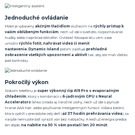
Jednoduché ovládanie
Mobil je vybavený
akčným tlačidlom
slúžiacim na
rýchly prístup k
vašim obľúbeným funkciám
, nech už ide o svietidlo, rozpoznávanie
hudby alebo napríklad diktafón. Ovládač fotoaparátu vám zase
umožní
rýchlo fotiť, nahrávať videá či meniť
nastavenia
.
Dynamic Island
potom zaisťuje
prehľadné
zobrazenie všetkých upozornení a aktivít
tak, aby ste mali všetko
pod kontrolou.
Pokročilý výkon
Srdcom telefónu je
super
výkonný čip A19 Pro s evaporačným
chladením
, ktorý v kombinácii s
6-jadrovým GPU s Neural
Accelerators
ľahko zvláda aj náročné úlohy, nech už ide o plynulé
hranie AAA hier, alebo používanie inteligentných funkcií. Vďaka batérii,
ktorá vydrží v prevádzke celý deň (
až 37 hodín prehrávania videa
), sa
navyše nemusíte báť vyraziť von bez nabíjačky. A keď už energia predsa
len dôjde,
na nabitie na 50 % vám postačí len 20 minút
.