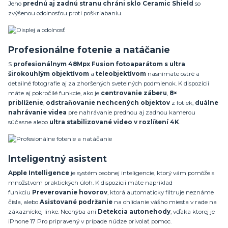
Jeho
prednú aj zadnú stranu chráni
sklo Ceramic Shield
so
zvýšenou odolnosťou proti poškriabaniu.
Profesionálne fotenie a natáčanie
S
profesionálnym
48Mpx Fusion fotoaparátom s ultra
širokouhlým objektívom
a
teleobjektívom
nasnímate ostré a
detailné fotografie aj za zhoršených svetelných podmienok. K dispozícii
máte aj pokročilé funkcie, ako je
centrovanie záberu
,
8
×
priblíženie
,
odstraňovanie nechcených objektov
z fotiek,
duálne
nahrávanie videa
pre nahrávanie prednou aj zadnou kamerou
súčasne alebo
ultra stabilizované video
v rozlíšení 4K
.
Inteligentný asistent
Apple Intelligence
je systém osobnej inteligencie, ktorý vám pomôže s
množstvom praktických úloh. K dispozícii máte napríklad
funkciu
Preverovanie hovorov
, ktorá automaticky filtruje neznáme
čísla, alebo
Asistované podržanie
na ohlídanie vášho miesta v rade na
zákazníckej linke. Nechýba ani
Detekcia autonehody
, vďaka ktorej je
iPhone 17 Pro pripravený v prípade núdze privolať pomoc.