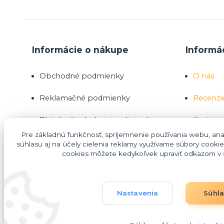
Informácie o nákupe
Informá
Obchodné podmienky
O nás
Reklamačné podmienky
Recenzi
Platobné a dodacie podmienky
Opýtajte
Pre základnú funkčnosť, spríjemnenie používania webu, anal
Ako nakupovať
súhlasu aj na účely cielenia reklamy využívame súbory cookie
cookies môžete kedykoľvek upraviť odkazom v s
Nákup na splátky Homecredit
Nastavenia
Súhl