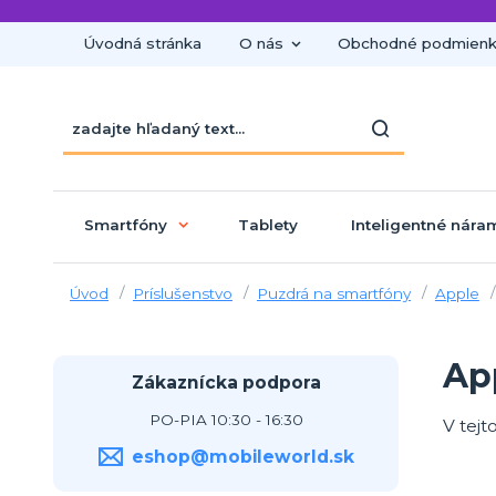
Úvodná stránka
O nás
Obchodné podmien
Smartfóny
Tablety
Inteligentné nára
Úvod
Príslušenstvo
Puzdrá na smartfóny
Apple
Ap
Zákaznícka podpora
PO-PIA 10:30 - 16:30
V tejt
eshop@mobileworld.sk