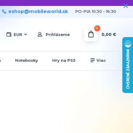
eshop@mobileworld.sk
PO-PIA 10:30 - 16:30
0
0,00 €
EUR
Prihlásenie
á
Notebooky
Hry na PS5
Viac