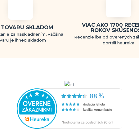
VIAC AKO 1700 RECEN
 TOVARU SKLADOM
ROKOV SKÚSENO
anie za naskladnením, väčšina
Recenzie iba od overených zá
varu je ihneď skladom
portáli heureka