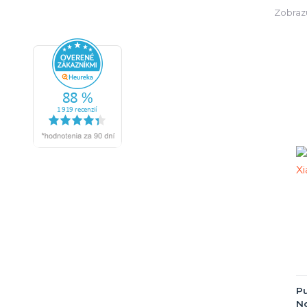
Zobrazu
Pu
No