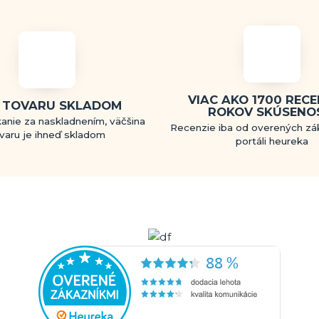
VIAC AKO 1700 RECEN
 TOVARU SKLADOM
ROKOV SKÚSENO
anie za naskladnením, väčšina
Recenzie iba od overených zá
varu je ihneď skladom
portáli heureka