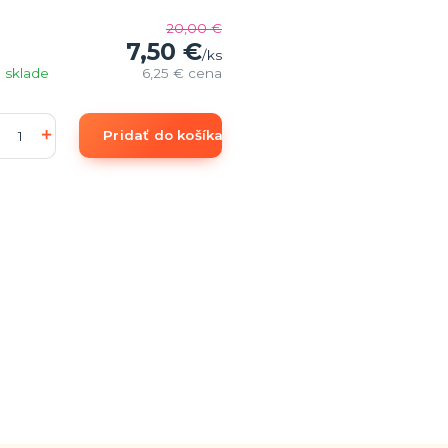
20,00 €
7,50 €
/
ks
 sklade
6,25 €
cena
Pridať do košíka