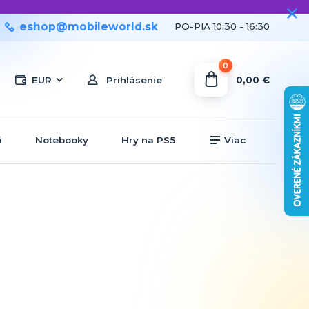
eshop@mobileworld.sk
PO-PIA 10:30 - 16:30
0
0,00 €
EUR
Prihlásenie
á
Notebooky
Hry na PS5
Viac