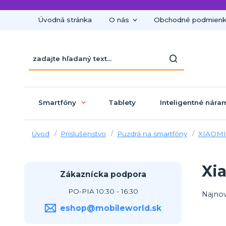
Úvodná stránka
O nás
Obchodné podmien
Smartfóny
Tablety
Inteligentné nára
Úvod
Príslušenstvo
Puzdrá na smartfóny
XIAOMI
Xi
Zákaznícka podpora
PO-PIA 10:30 - 16:30
Najnov
eshop@mobileworld.sk