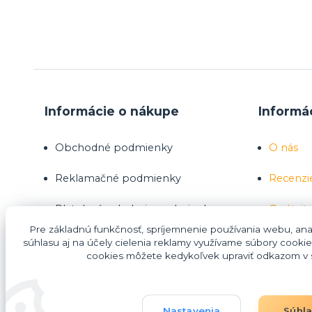
Informácie o nákupe
Informá
Obchodné podmienky
O nás
Reklamačné podmienky
Recenzi
Platobné a dodacie podmienky
Opýtajte
Pre základnú funkčnosť, spríjemnenie používania webu, anal
Ako nakupovať
súhlasu aj na účely cielenia reklamy využívame súbory cookie
cookies môžete kedykoľvek upraviť odkazom v s
Nákup na splátky Homecredit
Nastavenia
Súhl