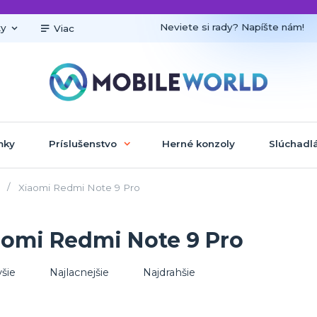
Neviete si rady? Napíšte nám!
ky
Viac
mky
Príslušenstvo
Herné konzoly
Slúchadl
Xiaomi Redmi Note 9 Pro
aomi Redmi Note 9 Pro
šie
Najlacnejšie
Najdrahšie