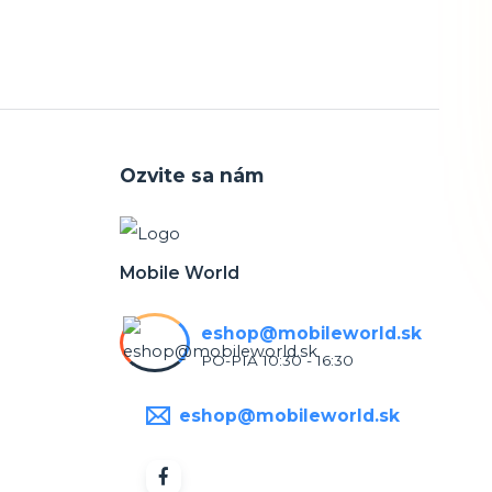
Ozvite sa nám
Mobile World
eshop@mobileworld.sk
PO-PIA 10:30 - 16:30
eshop@mobileworld.sk