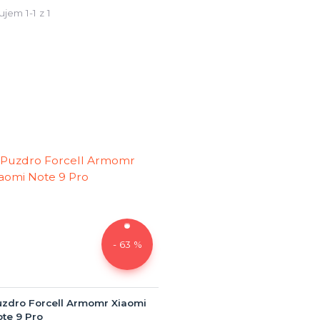
jem 1-1 z 1
- 63 %
zdro Forcell Armomr Xiaomi
te 9 Pro