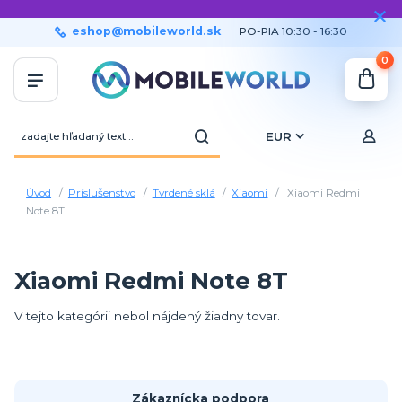
eshop@mobileworld.sk
PO-PIA 10:30 - 16:30
0
EUR
Úvod
Príslušenstvo
Tvrdené sklá
Xiaomi
Xiaomi Redmi
Note 8T
Xiaomi Redmi Note 8T
V tejto kategórii nebol nájdený žiadny tovar.
Zákaznícka podpora