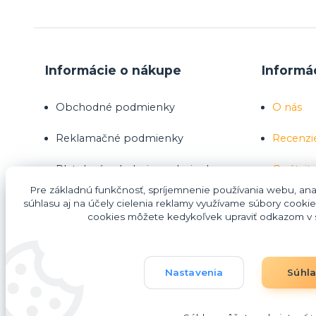
Informácie o nákupe
Informá
Obchodné podmienky
O nás
Reklamačné podmienky
Recenzi
Platobné a dodacie podmienky
Opýtajte
Pre základnú funkčnosť, spríjemnenie používania webu, anal
Ako nakupovať
súhlasu aj na účely cielenia reklamy využívame súbory cookie
cookies môžete kedykoľvek upraviť odkazom v s
Nákup na splátky Homecredit
Nastavenia
Súhl