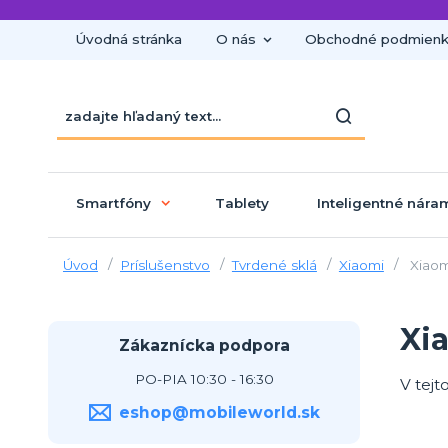
Úvodná stránka
O nás
Obchodné podmien
Smartfóny
Tablety
Inteligentné nára
Úvod
Príslušenstvo
Tvrdené sklá
Xiaomi
Xiaom
Xi
Zákaznícka podpora
PO-PIA 10:30 - 16:30
V tejt
eshop@mobileworld.sk