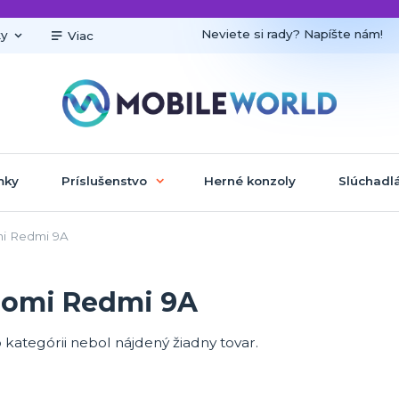
Neviete si rady? Napíšte nám!
ky
Viac
mky
Príslušenstvo
Herné konzoly
Slúchadl
i Redmi 9A
aomi Redmi 9A
o kategórii nebol nájdený žiadny tovar.