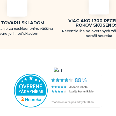
VIAC AKO 1700 RECEN
 TOVARU SKLADOM
ROKOV SKÚSENO
anie za naskladnením, väčšina
Recenzie iba od overených zá
varu je ihneď skladom
portáli heureka