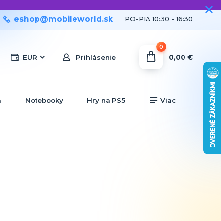
eshop@mobileworld.sk
PO-PIA 10:30 - 16:30
0
0,00 €
EUR
Prihlásenie
á
Notebooky
Hry na PS5
Viac