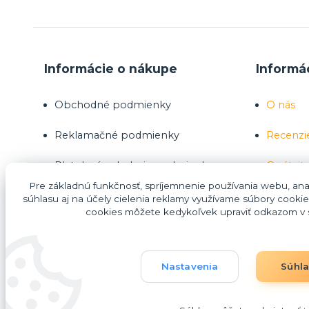
Informácie o nákupe
Informá
Obchodné podmienky
O nás
Reklamačné podmienky
Recenzi
Platobné a dodacie podmienky
Opýtajte
Pre základnú funkčnosť, spríjemnenie používania webu, anal
Ako nakupovať
súhlasu aj na účely cielenia reklamy využívame súbory cookie
cookies môžete kedykoľvek upraviť odkazom v s
Nákup na splátky Homecredit
Nastavenia
Súhl