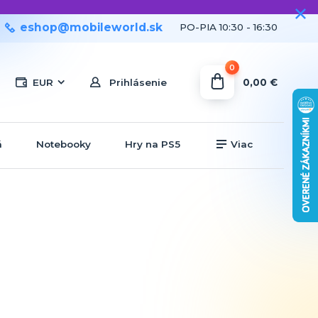
eshop@mobileworld.sk
PO-PIA 10:30 - 16:30
0
0,00 €
EUR
Prihlásenie
á
Notebooky
Hry na PS5
Viac