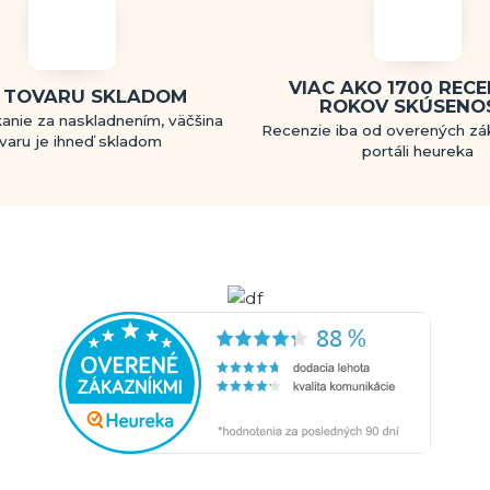
VIAC AKO 1700 RECEN
 TOVARU SKLADOM
ROKOV SKÚSENO
anie za naskladnením, väčšina
Recenzie iba od overených zá
varu je ihneď skladom
portáli heureka