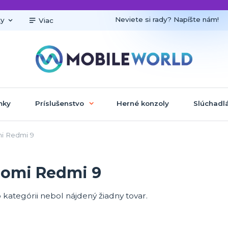
Neviete si rady? Napíšte nám!
ky
Viac
mky
Príslušenstvo
Herné konzoly
Slúchadl
i Redmi 9
aomi Redmi 9
o kategórii nebol nájdený žiadny tovar.