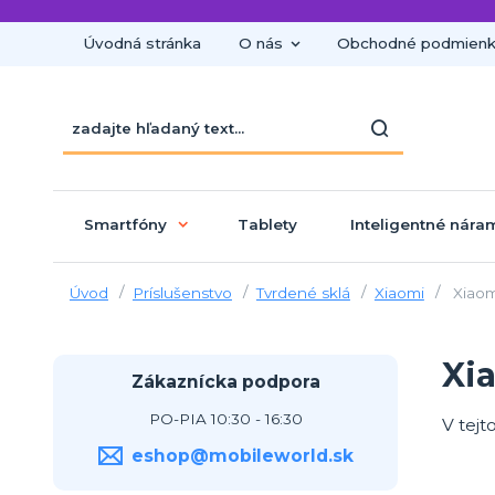
Úvodná stránka
O nás
Obchodné podmien
Smartfóny
Tablety
Inteligentné nára
Úvod
Príslušenstvo
Tvrdené sklá
Xiaomi
Xiaom
Xi
Zákaznícka podpora
PO-PIA 10:30 - 16:30
V tejt
eshop@mobileworld.sk