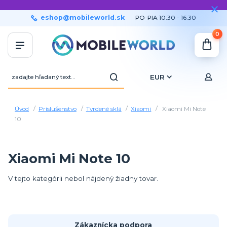
eshop@mobileworld.sk
PO-PIA 10:30 - 16:30
0
EUR
Úvod
Príslušenstvo
Tvrdené sklá
Xiaomi
Xiaomi Mi Note
10
Xiaomi Mi Note 10
V tejto kategórii nebol nájdený žiadny tovar.
Zákaznícka podpora