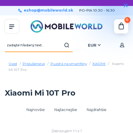
eshop@mobileworld.sk
PO-PIA 10:30 - 16:30
0
EUR
Úvod
Príslušenstvo
Puzdrá na smartfóny
XIAOMI
Xiaomi
Mi 10T Pro
Xiaomi Mi 10T Pro
Najnovšie
Najlacnejšie
Najdrahšie
Zobrazujem 1-1 z 1