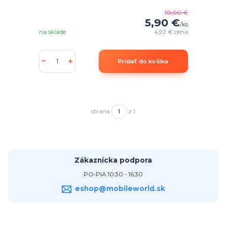
10,00 €
5,90 €
/
ks
na sklade
4,92 €
cena
Pridať do košíka
strana
z 1
Zákaznícka podpora
PO-PIA 10:30 - 16:30
eshop@mobileworld.sk