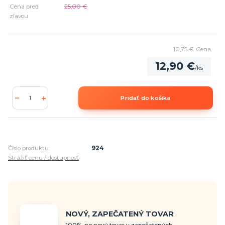
Cena pred
25,00 €
zľavou
10,75 €
Cena
12,90 €
/
ks
Pridať do košíka
Číslo produktu:
924
Strážiť cenu / dostupnosť
NOVÝ, ZAPEČATENÝ TOVAR