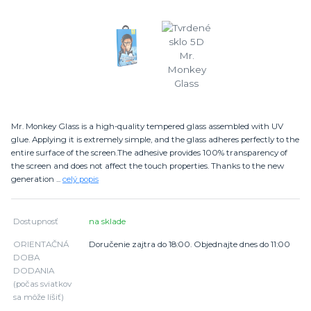
Mr. Monkey Glass is a high-quality tempered glass assembled with UV
glue. Applying it is extremely simple, and the glass adheres perfectly to the
entire surface of the screen.The adhesive provides 100% transparency of
the screen and does not affect the touch properties. Thanks to the new
generation ...
celý popis
Dostupnosť
na sklade
ORIENTAČNÁ
Doručenie zajtra do 18:00. Objednajte dnes do 11:00
DOBA
DODANIA
(počas sviatkov
sa môže líšiť)