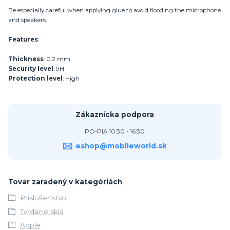
Be especially careful when applying glue to avoid flooding the microphone
and speakers.
Features
:
Thickness
: 0.2 mm
Security level
: 9H
Protection level
: High
Zákaznícka podpora
PO-PIA 10:30 - 16:30
eshop@mobileworld.sk
Tovar zaradený v kategóriách
Príslušenstvo
Tvrdené sklá
Apple