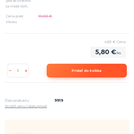
(počas sviatkov
sa môže líšiť)
Cena pred
10,00 €
zľavou
4,83 €
Cena
5,80 €
/
ks
Pridať do košíka
Číslo produktu:
9919
Strážiť cenu / dostupnosť