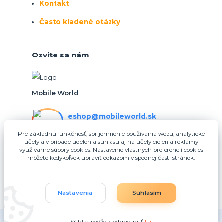
Kontakt
Často kladené otázky
Ozvite sa nám
Mobile World
eshop@mobileworld.sk
PO-PIA 10:30 - 16:30
Pre základnú funkčnosť, spríjemnenie používania webu, analytické
účely a v prípade udelenia súhlasu aj na účely cielenia reklamy
eshop@mobileworld.sk
využívame súbory cookies. Nastavenie vlastných preferencií cookies
môžete kedykoľvek upraviť odkazom v spodnej časti stránok.
Nastavenia
Súhlasím
Súhlas môžete odmietnuť
tu
.