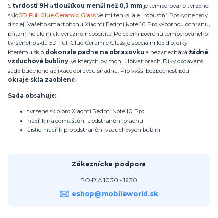
S
tvrdostí 9H
a
tloušťkou menší než 0,3 mm
je temperované tvrzené
sklo
5D Full Glue Ceramic Glass
velmi tenké, ale i robustní. Poskytne tedy
displeji Vašeho smartphonu Xiaomi Redmi Note 10 Pro výbornou ochranu,
přitom ho ale nijak výrazně nepocítíte. Po celém povrchu temperovaného
tvrzeného skla 5D Full Glue Ceramic Glass je speciální lepidlo, díky
kterému sklo
dokonale padne na obrazovku
a nezanechává
žádné
vzduchové bubliny
, ve kterých by mohl ulpívat prach. Díky dodávané
sadě bude jeho aplikace opravdu snadná. Pro vyšší bezpečnost jsou
okraje skla zaoblené
.
Sada obsahuje:
tvrzené sklo pro Xiaomi Redmi Note 10 Pro
hadřík na odmaštění a odstranění prachu
čistící hadřík pro odstranění vzduchových bublin
Zákaznícka podpora
PO-PIA 10:30 - 16:30
eshop@mobileworld.sk