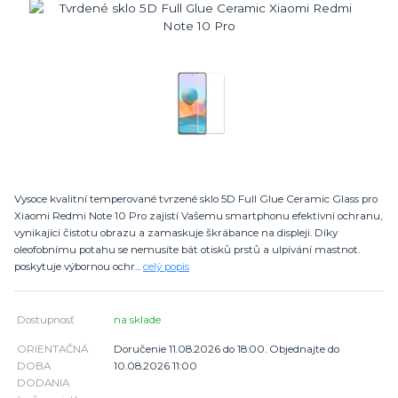
Vysoce kvalitní temperované tvrzené sklo 5D Full Glue Ceramic Glass pro
Xiaomi Redmi Note 10 Pro zajistí Vašemu smartphonu efektivní ochranu,
vynikající čistotu obrazu a zamaskuje škrábance na displeji. Díky
oleofobnímu potahu se nemusíte bát otisků prstů a ulpívání mastnot.
poskytuje výbornou ochr...
celý popis
Dostupnosť
na sklade
ORIENTAČNÁ
Doručenie 11.08.2026 do 18:00. Objednajte do
DOBA
10.08.2026 11:00
DODANIA