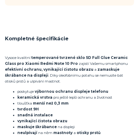
Kompletné špecifikácie
Vysoce kvalitní
temperované tvrzené sklo 5D Full Glue Ceramic
Glass pro Xiaomi Redmi Note 10 Pro
zajistí Vašemu smartphonu
efektivní ochranu, vynikající čistotu obrazu
a
zamaskuje
škrábance na displeji
. Díky oleofobnímu potahu se nemusíte bát
otisků prstů a ulpívání mastnot.
poskytuje
výbornou ochranu displeje telefonu
keramická vrstva
pro ještě lepší ochranu a životnost
tloušťka
menší než 0,3 mm
tvrdost 9H
snadná instalace
vynikající čistota obrazu
maskuje škrábance
na displeji
neulpívají
na něm
mastnoty
a
otisky prstů