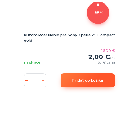
- 88 %
Puzdro Roar Noble pre Sony Xperia Z5 Compact
gold
16,00 €
2,00 €
/
ks
na sklade
1,63 €
cena
Pridať do košíka