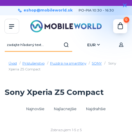
eshop@mobileworld.sk
PO-PIA 10:30 - 16:30
0
EUR
Úvod
Príslušenstvo
Puzdrá na smartfóny
SONY
Sony
Xperia Z5 Compact
Sony Xperia Z5 Compact
Najnovšie
Najlacnejšie
Najdrahšie
Zobrazujem 1-5 z 5