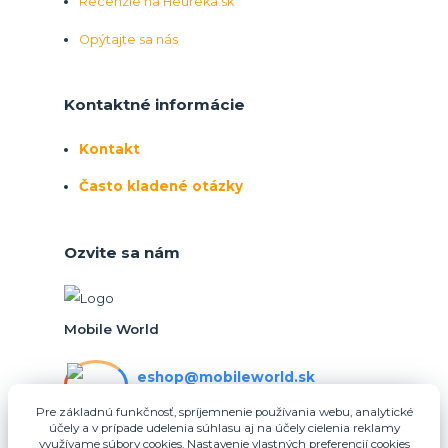
Recenzie na Heureka.sk
Opýtajte sa nás
Kontaktné informácie
Kontakt
Často kladené otázky
Ozvite sa nám
Mobile World
eshop@mobileworld.sk
PO-PIA 10:30 - 16:30
Pre základnú funkčnosť, spríjemnenie používania webu, analytické
účely a v prípade udelenia súhlasu aj na účely cielenia reklamy
eshop@mobileworld.sk
využívame súbory cookies. Nastavenie vlastných preferencií cookies