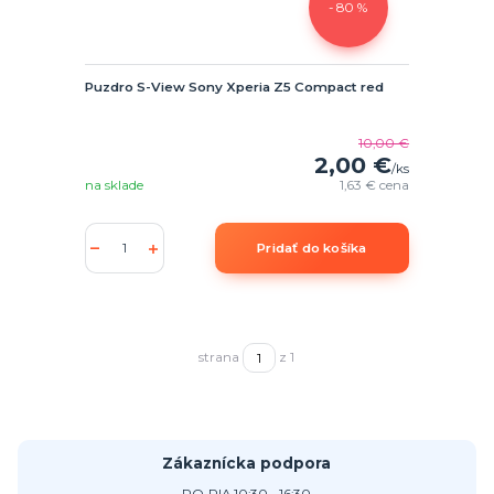
- 80 %
Puzdro S-View Sony Xperia Z5 Compact red
10,00 €
2,00 €
/
ks
na sklade
1,63 €
cena
Pridať do košíka
strana
z 1
Zákaznícka podpora