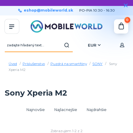
eshop@mobileworld.sk
PO-PIA 10:30 - 16:30
0
EUR
Úvod
Príslušenstvo
Puzdrá na smartfóny
SONY
Sony
Xperia M2
Sony Xperia M2
Najnovšie
Najlacnejšie
Najdrahšie
Zobrazujem 1-2 z 2