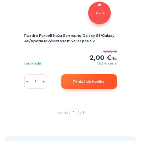
- 87 %
Puzdro Forcell Koža Samsung Galaxy S5/Galaxy
A5/Xperia M2/Microsoft 535/Xperia Z
15,00 €
2,00 €
/
ks
na sklade
1,63 €
cena
Pridať do košíka
strana
z 1