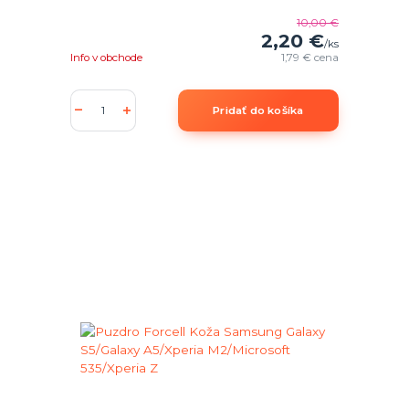
10,00 €
2,20 €
/
ks
Info v obchode
1,79 €
cena
Pridať do košíka